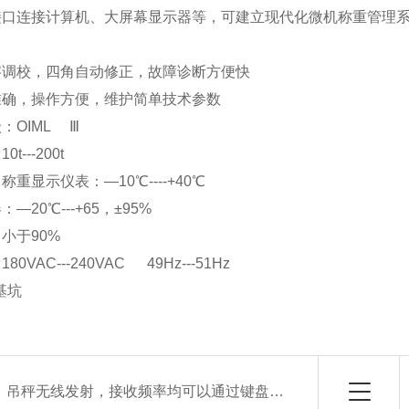
行接口连接计算机、大屏幕显示器等，可建立现代化微机称
功耗
数字调校，四角自动修正，故障诊断方便快
速准确，操作方便，维护简单技术参数
级：OIML Ⅲ
10t---200t
：称重显示仪表：—10℃----+40℃
器：—20℃---+65，±95%
温度：小于90%
80VAC---240VAC 49Hz---51Hz
基坑
：
吊秤无线发射，接收频率均可以通过键盘调整