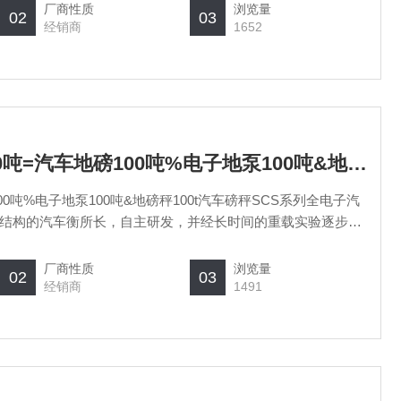
精度双剪梁，桥式或柱式称重传感
厂商性质
浏览量
02
03
经销商
1652
SCS上海汽车衡厂100吨=汽车地磅100吨%电子地泵100吨&地磅秤100t汽车磅秤
00吨%电子地泵100吨&地磅秤100t汽车磅秤SCS系列全电子汽
结构的汽车衡所长，自主研发，并经长时间的重载实验逐步优
式、模拟式可选。秤台设计模块化、标准化、系列化、可以自
精度双剪梁，桥式或柱式称重传感
厂商性质
浏览量
02
03
经销商
1491