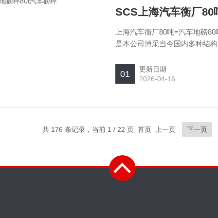
上海汽车衡厂80吨=汽车地磅80
是本公司博采当今国内多种结构
成的新一代汽车衡，有数字式、
成多种规格，该系统选用高精度
更新日期
01
2026-04-16
共 176 条记录，当前 1 / 22 页 首页 上一页
下一页