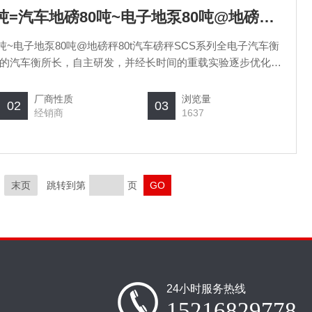
SCS上海汽车衡厂80吨=汽车地磅80吨~电子地泵80吨@地磅秤80t汽车磅秤
吨~电子地泵80吨@地磅秤80t汽车磅秤SCS系列全电子汽车衡
的汽车衡所长，自主研发，并经长时间的重载实验逐步优化而
模拟式可选。秤台设计模块化、标准化、系列化、可以自由组
双剪梁，桥式或柱式称重传感器、功能丰富、存
厂商性质
浏览量
02
03
经销商
1637
末页
跳转到第
页
24小时服务热线
15216829778