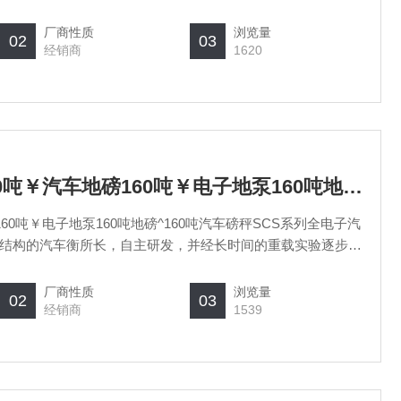
字式、模拟式可选。秤台设计模块化、标准化、系列化、可以
高精度双剪梁，桥式或柱式称重传感
厂商性质
浏览量
02
03
经销商
1620
SCS上海汽车衡厂160吨￥汽车地磅160吨￥电子地泵160吨地磅^160吨汽车磅秤
60吨￥电子地泵160吨地磅^160吨汽车磅秤SCS系列全电子汽
结构的汽车衡所长，自主研发，并经长时间的重载实验逐步优
式、模拟式可选。秤台设计模块化、标准化、系列化、可以自
精度双剪梁，桥式或柱式称重传感
厂商性质
浏览量
02
03
经销商
1539