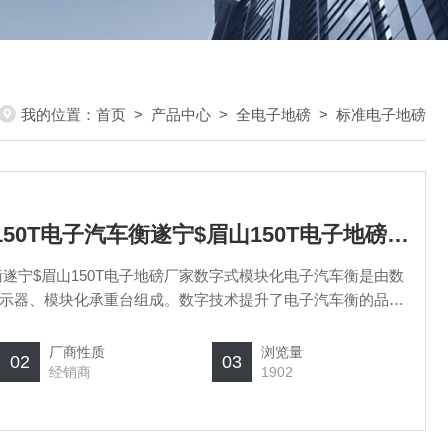
我的位置：
首页
>
产品中心
>
全电子地磅
>
标准电子地磅
SCS泸州$德阳$广元150T电子汽车衡遂宁$眉山150T电子地磅厂家
车衡遂宁$眉山150T电子地磅厂家数字式模块化电子汽车衡是由数
示器、模块化承重台组成。数字技术提升了电子汽车衡的品
全，维护更简单，通讯更便捷，智能化程度更高，抗干扰能力
及技术 ?1、采用RS485总线技术，实现信号
厂商性质
浏览量
02
03
经销商
1902