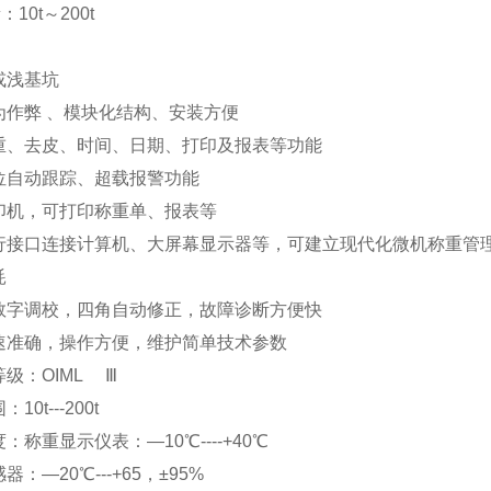
：10t～200t
坑或浅基坑
为作弊 、模块化结构、安装方便
重、去皮、时间、日期、打印及报表等功能
零位自动跟踪、超载报警功能
印机，可打印称重单、报表等
行接口连接计算机、大屏幕显示器等，可建立现代化微机
功耗
数字调校，四角自动修正，故障诊断方便快
速准确，操作方便，维护简单技术参数
等级：OIML Ⅲ
：10t---200t
：称重显示仪表：—10℃----+40℃
器：—20℃---+65，±95%