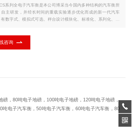
SCS系列全电子汽车衡是本公司博采当今国内多种结构的汽车衡所
，自主研发，并经长时间的重载实验逐步优化而成的新一代汽车
，有数字式、模拟式可选。秤台设计模块化、标准化、系列化、可
自由组成多种规格，该系统选用高精度双剪梁，桥式或柱式称重传
器、功能丰富、存
线咨询
地磅，80吨电子地磅，100吨电子地磅，120吨电子地磅，
40吨电子汽车衡，50吨电子汽车衡，60吨电子汽车衡，80