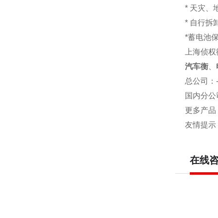
* 天灾
* 自行
*蓄电池
上海侦权
汽车衡
、
总公司
：
国内分公
更多产品
友情提示
在线