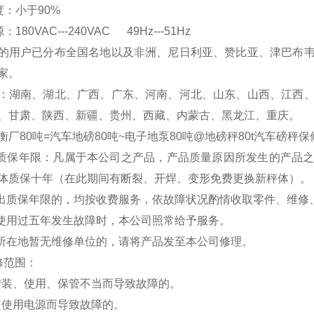
温度：小于90%
180VAC---240VAC 49Hz---51Hz
的用户已分布全国名地以及非洲、尼日利亚、赞比亚、津巴布
家。
：湖南、湖北、广西、广东、河南、河北、山东、山西、江西
、甘肃、陕西、新疆、贵州、西藏、内蒙古、黑龙江、重庆。
衡厂80吨=汽车地磅80吨~电子地泵80吨@地磅秤80t汽车磅秤
保
费质保年限：凡属于本公司之产品，产品质量原因所发生的产品
体质保十年（在此期间有断裂、开焊、变形免费更换新秤体）。
超出质保年限的，均按收费服务，依故障状况酌情收取零件、维修
品使用过五年发生故障时，本公司照常给予服务。
户所在地暂无维修单位的，请将产品发至本公司修理。
修范围：
安装、使用、保管不当而导致故障的。
定使用电源而导致故障的。