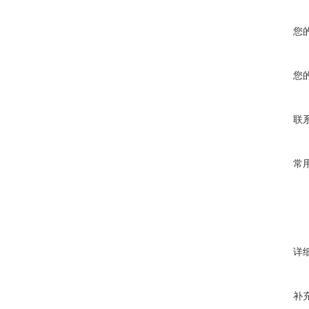
您
您
联
常
详
补