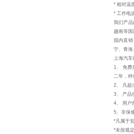
*
相对
*
工作电源：
我们产品
越南等国
国内直销
宁、青海
上海汽车
1
、 免
二年，秤
2、 凡
3、 产
4、 用
5、非保
*凡属于
*未按规