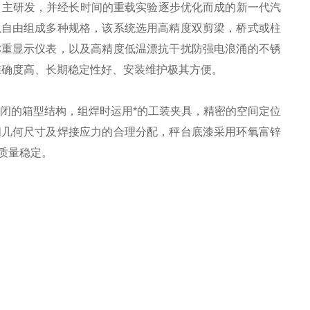
自主研发，并经长时间的重载实验逐步优化而成的新一代汽
以自由组成多种规格，该系统选用高精度双剪梁，桥式或柱
称重显示仪表，以及高精度低温漂抗干扰防强电浪涌的不锈
准确度高、长期稳定性好、安装维护极其方便。
封闭的箱型结构，组焊时运用*的工装夹具，精密的空间定位
间几何尺寸及焊接应力的合理分配，秤台底漆采用环氧富锌
质量稳定。