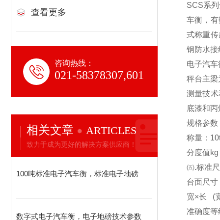
SCS
系列
查看更多
车衡，有
式称重传
钢防水接
咨询热线：
电子汽车
021-58378307,601
秤台主梁
测量技术
底漆和丙
规格参数
相关文章
ARTICLES
称量：10t 20
致力于成为更好的解决方案供应商！
分度值kg 10
㈤.标准
100吨标准电子汽车衡，标准电子地磅
台面尺寸（m）
宽×长 (宽 
准确度等级
数字式电子汽车衡，电子地磅技术参数