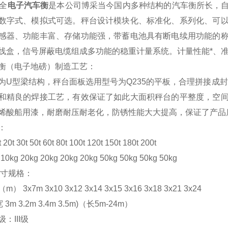
全
电子
汽车衡
是本公司博采当今国内多种结构的汽车衡所长，
数字式、模拟式可选。秤台设计模块化、标准化、系列化、可
感器、功能丰富、存储功能强，带蓄电池具有断电续用功能的
线盒，信号屏蔽电缆组成多功能的稳重计量系统。计量性能*、
衡（电子地磅）制造工艺：
为U型梁结构，秤台面板选用型号为Q235的平板，合理拼接成
和精良的焊接工艺，有效保证了如此大面积秤台的平整度，空
烯酸船用漆，耐磨耐压耐老化，防锈性能大大提高，保证了产品
：
t 30t 50t 60t 80t 100t 120t 150t 180t 200t
kg 20kg 20kg 20kg 20kg 50kg 50kg 50kg 50kg
尺寸规格：
 3x7m 3x10 3x12 3x14 3x15 3x16 3x18 3x21 3x24
3m 3.2m 3.4m 3.5m)（长5m-24m）
：III级