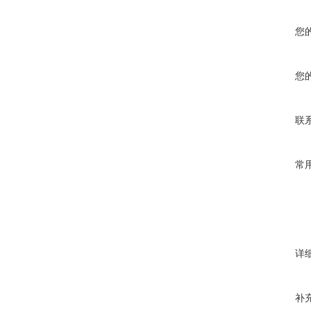
您
您
联
常
详
补