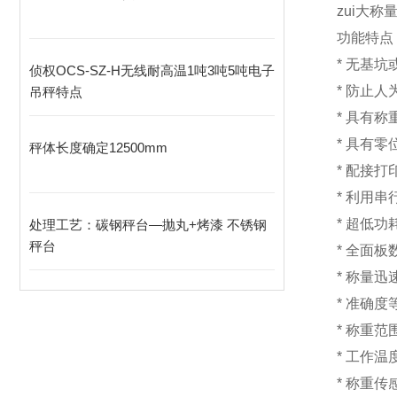
zui大称量
功能特点
*
无基
侦权OCS-SZ-H无线耐高温1吨3吨5吨电子
*
防止人
吊秤特点
*
具有称
*
具有
秤体长度确定12500mm
*
配接打
*
利用串
*
超低
处理工艺：碳钢秤台—抛丸+烤漆 不锈钢
秤台
*
全面板
*
称量迅
*
准确度
*
称重范围
*
工作温度
*
称重传感