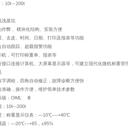
：10t～200t
坑或浅基坑
为作弊 、模块化结构、安装方便
重、去皮、时间、日期、打印及报表等功能
零位自动跟踪、超载报警功能
印机，可打印称重单、报表等
行接口连接计算机、大屏幕显示器等，可建立现代化微机
功耗
数字调校，四角自动修正，故障诊断方便快
速准确，操作方便，维护简单技术参数
等级：OIML Ⅲ
：10t---200t
：称重显示仪表：—10℃----+40℃
器：—20℃---+65，±95%