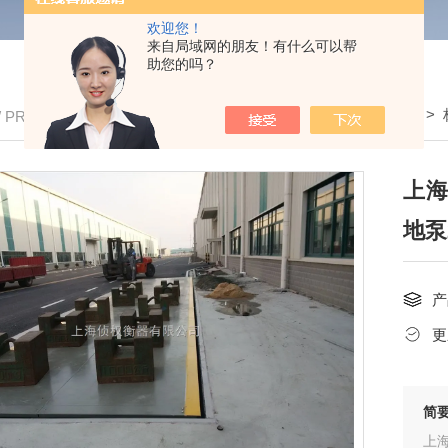
欢迎您！
来自局域网的朋友！有什么可以帮
助您的吗？
我的位置：
首页
>
产品中心
>
全电子地磅
>
/ PRODUCTS
上海
地泵
产
更
简
上海