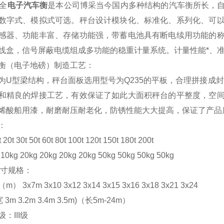
全
电子
汽车衡
是本公司博采当今国内多种结构的汽车衡所长，
数字式、模拟式可选。秤台设计模块化、标准化、系列化、可
感器、功能丰富、存储功能强，带蓄电池具有断电续用功能的
线盒，信号屏蔽电缆组成多功能的稳重计量系统。计量性能*、
衡（电子地磅）制造工艺：
为U型梁结构，秤台面板选用型号为Q235的平板，合理拼接成
和精良的焊接工艺，有效保证了如此大面积秤台的平整度，空
烯酸船用漆，耐磨耐压耐老化，防锈性能大大提高，保证了产品
：
t 30t 50t 60t 80t 100t 120t 150t 180t 200t
kg 20kg 20kg 20kg 20kg 50kg 50kg 50kg 50kg
尺寸规格：
 3x7m 3x10 3x12 3x14 3x15 3x16 3x18 3x21 3x24
3m 3.2m 3.4m 3.5m)（长5m-24m）
：III级