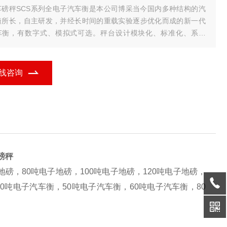
车磅秤SCS系列全电子汽车衡是本公司博采当今国内多种结构的汽
衡所长，自主研发，并经长时间的重载实验逐步优化而成的新一代
车衡，有数字式、模拟式可选。秤台设计模块化、标准化、系列
、可以自由组成多种规格，该系统选用高精度双剪梁，桥式或柱式
重传感
线咨询
磅秤
地磅，80吨电子地磅，100吨电子地磅，120吨电子地磅，
40吨电子汽车衡，50吨电子汽车衡，60吨电子汽车衡，80