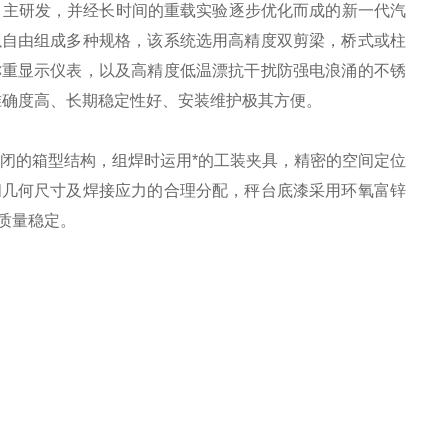
自主研发，并经长时间的重载实验逐步优化而成的新一代汽
以自由组成多种规格，该系统选用高精度双剪梁，桥式或柱
称重显示仪表，以及高精度低温漂抗干扰防强电浪涌的不锈
准确度高、长期稳定性好、安装维护极其方便。
封闭的箱型结构，组焊时运用*的工装夹具，精密的空间定位
间几何尺寸及焊接应力的合理分配，秤台底漆采用环氧富锌
质量稳定。