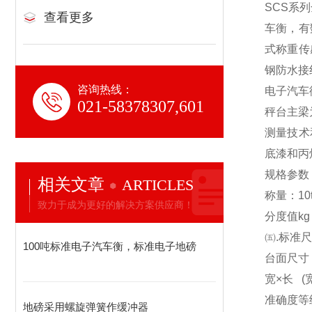
SCS
系列
查看更多
车衡，有
式称重传
钢防水接
咨询热线：
电子汽车
021-58378307,601
秤台主梁
测量技术
底漆和丙
规格参数
相关文章
ARTICLES
称量：10t 20
致力于成为更好的解决方案供应商！
分度值kg 10
㈤.标准
100吨标准电子汽车衡，标准电子地磅
台面尺寸（m）
宽×长 (宽 
准确度等级
地磅采用螺旋弹簧作缓冲器