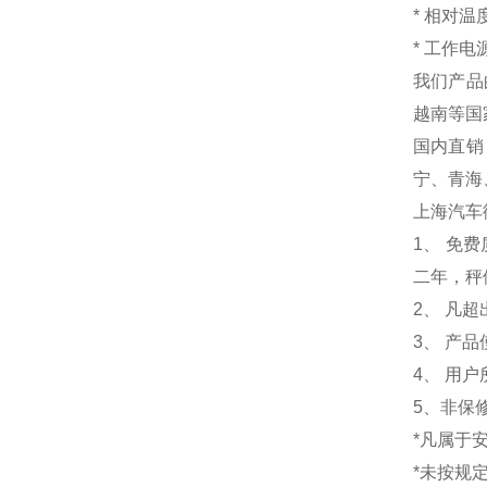
*
相对
*
工作电源：
我们产品
越南等国
国内直销
宁、青海
上海汽车衡
1
、 免
二年，秤
2、 凡
3、 产
4、 用
5、非保
*凡属于
*未按规