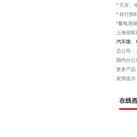
* 天灾
* 自行
*蓄电池
上海侦权
汽车衡
、
总公司
：
国内分公
更多产品
友情提示
在线