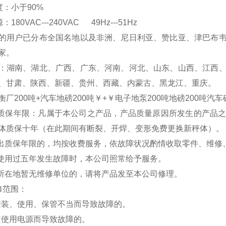
温度：小于90%
180VAC---240VAC 49Hz---51Hz
的用户已分布全国名地以及非洲、尼日利亚、赞比亚、津巴布
家。
：湖南、湖北、广西、广东、河南、河北、山东、山西、江西
、甘肃、陕西、新疆、贵州、西藏、内蒙古、黑龙江、重庆。
厂200吨+汽车地磅200吨￥+￥电子地泵200吨地磅200吨汽车
费质保年限：凡属于本公司之产品，产品质量原因所发生的产品
体质保十年（在此期间有断裂、开焊、变形免费更换新秤体）。
超出质保年限的，均按收费服务，依故障状况酌情收取零件、维修
品使用过五年发生故障时，本公司照常给予服务。
户所在地暂无维修单位的，请将产品发至本公司修理。
修范围：
安装、使用、保管不当而导致故障的。
定使用电源而导致故障的。