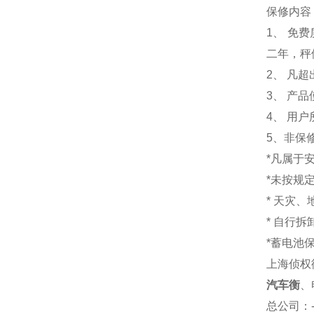
保修内容
1
、 免
二年，秤
2、 凡
3、 产
4、 用
5、非保
*凡属于
*未按规
* 天灾
* 自行
*蓄电池
上海侦权
汽车衡
、
总公司
：