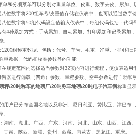
菜单和分项菜单可以分别对重量单位、皮重、数字去皮、累加、
用八位数字将200组车号/皮重值存储在仪表中，也可以通过数字
用八位数字将50组代码设定值输入仪表中，每组代码包括：代码
具有4种累加方式：手动累加、自动累加、打印累加和记录累加，
能。
录1200组称重数据、包括：代号、车号、毛重、净重、时间和日
称重数据、代码和校准参数等的功能
可在规定范围内选择适当参数对32项内容进行编程，使仪表适用
对衡器进行偏载（四角）参数、量程参数、空秤参数进行自动和
磅秤/20吨称车的地磅厂/20吨称车地磅/20吨电子汽车衡
称重显
的用户已分布全国名地以及非洲、尼日利亚、赞比亚、津巴布
家。
：湖南、湖北、广西、广东、河南、河北、山东、山西、江西
、甘肃、陕西、新疆、贵州、西藏、内蒙古、黑龙江、重庆。