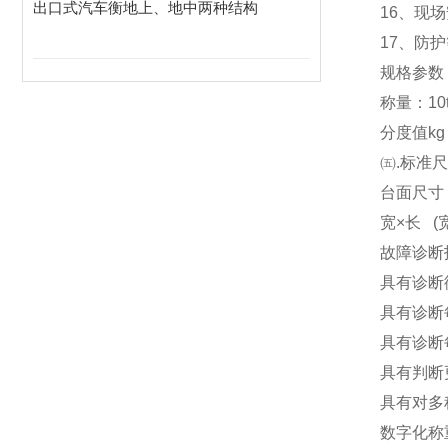
出口式汽车衡地上、地中两种结构
16
、现场
17
、防护
规格参数
称量：10t 20
分度值kg 10
㈤.标准
台面尺寸（m）
宽×长 (宽 
故障诊断
具有诊断
具有诊断
具有诊断
具有判断
具有对多
数字化称