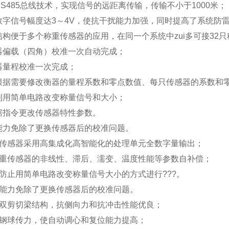
S485总线技术，实现信号的远距离传输，传输不小于1000米；
数字信号幅度达3～4V，使抗干扰能力加强，同时提高了系统防
结构便于多个称重传感器的应用，在同一个系统中zui多可接32
器偏载（四角）校准一次自动完成；
器量程校准一次完成；
根据需要修改衡器的量程系数和零点数值、每只传感器的系数和
利用简单电路改变称量信号和大小；
据指令更改传感器特性参数。
能力免除了更换传感器后的校准问题。
传感器采用高集成化高智能化的处理单元全数字量输出；
重传感器的非线性、滞后、濡变、温度性能等参数自补偿；
防止用简单电路改变称量信号大小的方式进行???。
能力免除了更换传感器后的校准问题。
双剪切梁结构，抗侧向力和抗冲击性能优良；
钢球传力，使自动调心和复位能力提高；