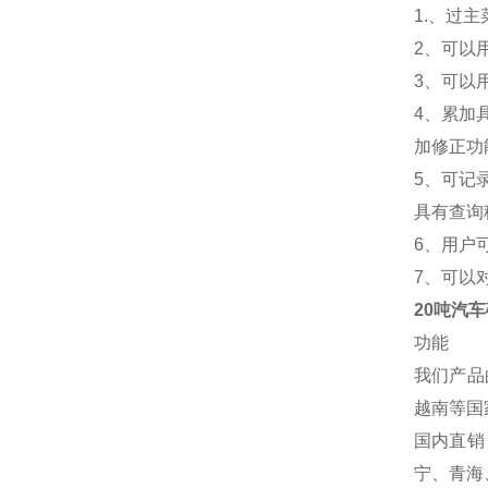
1.
、过主
2
、可以
3
、可以
4
、累加
加修正功
5
、可记
具有查询
6
、用户
7
、可以
20吨汽车
功能
我们产品
越南等国
国内直销
宁、青海