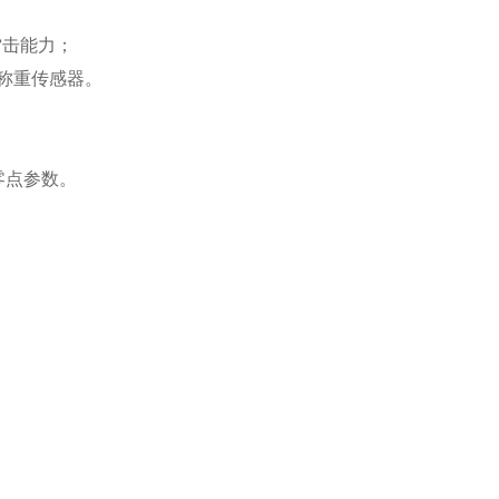
雷击能力；
只称重传感器。
零点参数。