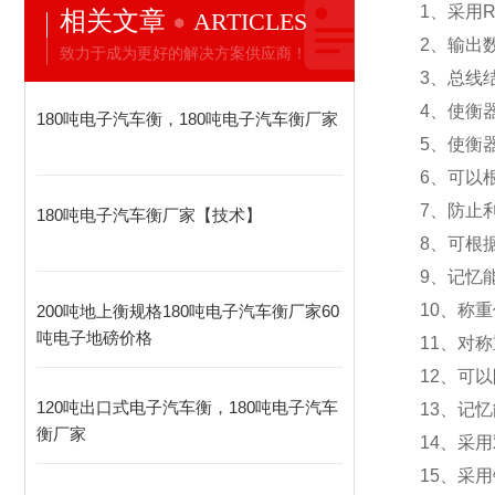
1
、采用R
相关文章
ARTICLES
2
、输出
致力于成为更好的解决方案供应商！
3
、总线
4
、使衡
180吨电子汽车衡，180吨电子汽车衡厂家
5
、使衡
6
、可以
7
、防止
180吨电子汽车衡厂家【技术】
8
、可根
9
、记忆
10
、称重
200吨地上衡规格180吨电子汽车衡厂家60
吨电子地磅价格
11
、对称
12
、可以
120吨出口式电子汽车衡，180吨电子汽车
13
、记忆
衡厂家
14
、采用
15
、采用