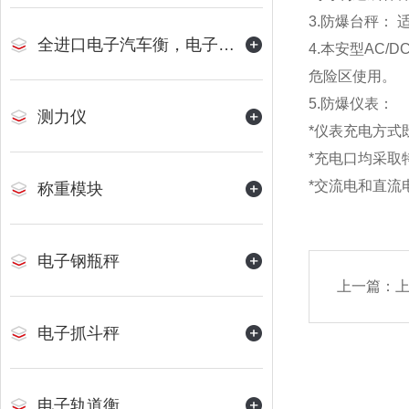
3.
防爆台秤： 
全进口电子汽车衡，电子地磅
4.
本安型AC/D
危险区使用。
5.
防爆仪表：
测力仪
*
仪表充电方式
*
充电口均采取
*
交流电和直流
称重模块
电子钢瓶秤
上一篇：
电子抓斗秤
电子轨道衡