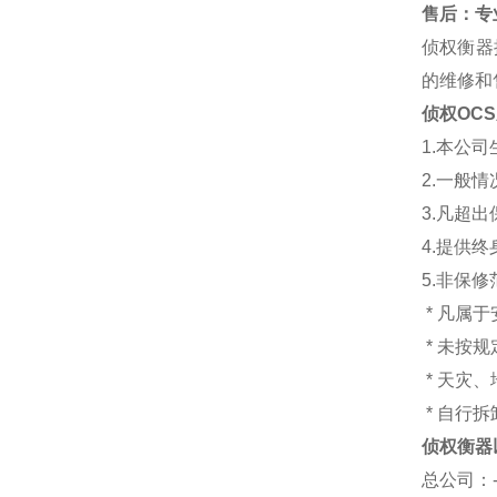
售后：专业
侦权衡器
的维修和
侦权OC
1.本公
2.一般
3.凡超
4.提供
5.非保
* 凡属
* 未按
* 天灾
* 自行
侦权衡器
总公司
：