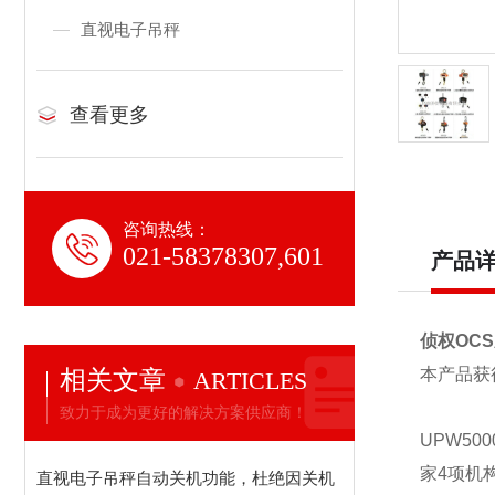
直视电子吊秤
查看更多
咨询热线：
021-58378307,601
产品
侦权OC
相关文章
本产品获
ARTICLES
致力于成为更好的解决方案供应商！
UPW50
家4项机
直视电子吊秤自动关机功能，杜绝因关机