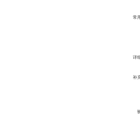
常
详
补