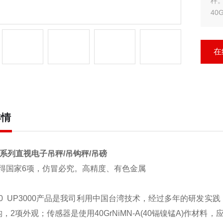
秤。
40
司
稳
在
详情
S系列直视电子吊秤/吊钩秤/吊磅
得国家6项，仿冒必究。高精度、有色金属
00
UP3000
产品是我司利用中国台湾技术，经过多年的研发实践
构，2项外观；传感器是使用40GrNiMN-A(40镉镍锰A)作