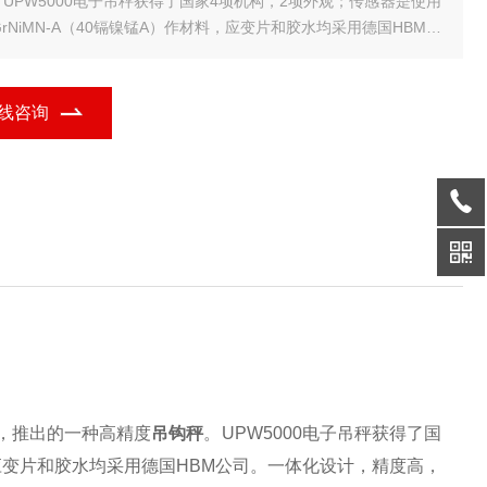
UPW5000电子吊秤获得了国家4项机构，2项外观；传感器是使用
GrNiMN-A（40镉镍锰A）作材料，应变片和胶水均采用德国HBM公
。一体化设计，精度高，自重轻，高度低，稳定时间快5－8秒即可
定，是交易，
线咨询
，推出的一种高精度
吊钩秤
。UPW5000
电子吊秤
获得了国
材料，应变片和胶水均采用德国HBM公司。一体化设计，精度高，