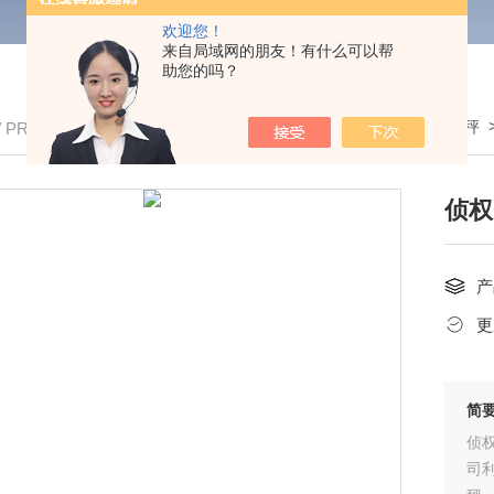
欢迎您！
来自局域网的朋友！有什么可以帮
助您的吗？
我的位置：
首页
>
产品中心
>
电子吊秤
/ PRODUCTS
侦权
产
更
简
侦权
司