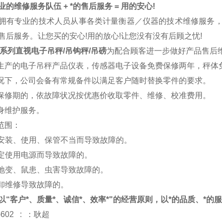
的维修服务队伍 + *的售后服务 = 用的安心!
拥有专业的技术人员从事各类计量衡器／仪器的技术维修服务
售后服务。让您买的安心!用的放心!让您没有没有后顾之忧!
S系列直视电子吊秤/吊钩秤/吊磅
为配合顾客进一步做好产品售后
司生产的
电子吊秤
产品仪表，传感器电子设备免费保修两年，秤体
情况下，公司会备有常规备件以满足客户随时替换零件的要求。
出保修期的，依故障状况按优惠价收取零件、维修、校准费用。
终身维护服务。
修范围：
于安装、使用、保管不当而导致故障的。
规定使用电源而导致故障的。
、地变、鼠患、虫害导致故障的。
拆卸维修导致故障的。
以“客户*、质量*、诚信*、效率*"的经营原则，以*的品质、*的
-602 : ：耿超