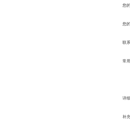
您
您
联
常
详
补