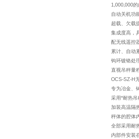
1,000,000
的
自动关机功
超载、欠载
集成度高，
配无线遥控
累计、自动
钩环镀铬处
直视吊秤量程范围：1
OCS-SZ-H
专为冶金、
采用*耐热
加装高温隔
秤体的腔体
全部采用耐
内部件安装