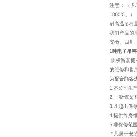
注意：（凡
1800℃。）
耐高温吊秤量程范围：
我们产品的
安徽、四川
1吨电子吊秤
侦权衡器拥
的维修和售后
为配合顾客
1.本公司生
2.一般情
3.凡超出
4.提供终身
5.非保修范
* 凡属于