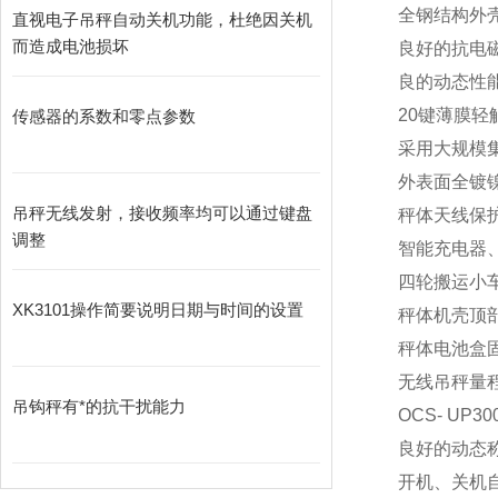
全钢结构外
直视电子吊秤自动关机功能，杜绝因关机
而造成电池损坏
良好的抗电
良的动态性
20
键薄膜轻
传感器的系数和零点参数
采用大规模
外表面全镀
吊秤无线发射，接收频率均可以通过键盘
秤体天线保
调整
智能充电器
四轮搬运小
XK3101操作简要说明日期与时间的设置
秤体机壳顶
秤体电池盒
无线吊秤量程范围：1t
吊钩秤有*的抗干扰能力
OCS-
UP30
良好的动态
开机、关机