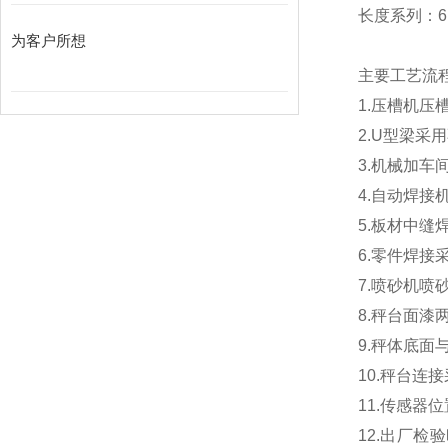
长度系列：6m
为客户所想
主要工艺流
1.
压槽机压
2.U
型梁采用
3.
机械加车
4.
自动焊接
5.
板材中缝
6.
零件焊接
7.
喷砂机喷
8.
秤台面漆
9.
秤体底面
10.
秤台连接
11.
传感器位
12.
出厂检验