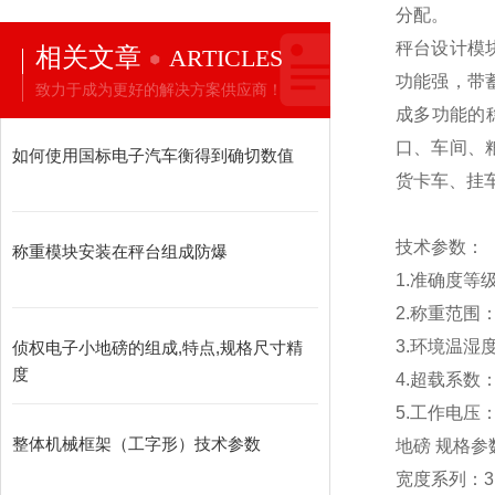
分配。
秤台设计模
相关文章
ARTICLES
功能强，带
致力于成为更好的解决方案供应商！
成多功能的
口、车间、
如何使用国标电子汽车衡得到确切数值
货卡车、挂
技术参数：
称重模块安装在秤台组成防爆
1.
准确度等级：O
2.称重范围：1
3.
环境温湿度：-
侦权电子小地磅的组成,特点,规格尺寸精
度
4.
超载系数：1
5.
工作电压：2
整体机械框架（工字形）技术参数
地磅 规格参
宽度系列：3m 