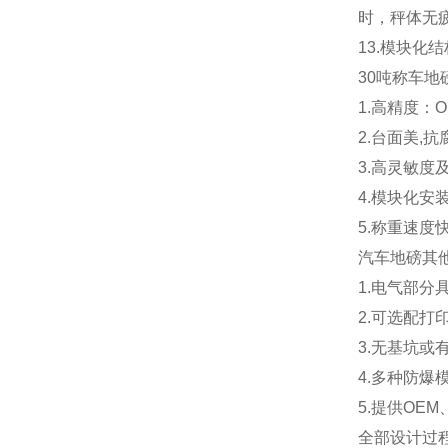
时，秤体无
13.
模块化结
30吨称车地
1.高精度：OIM
2.
台面美,抗
3.
高灵敏度
4.
模块化安装
5.
称重速度
汽车地磅其
1.电气部分
2.可选配打
3.无基坑
4.多种防爆
5.提供OEM
全部设计过