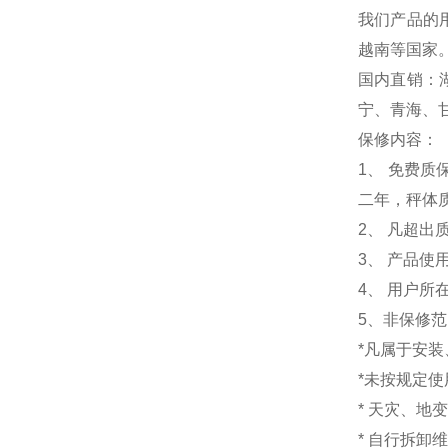
我们产品的
越南等国家
国内直销：
宁、青海、
保修内容：
1
、 免费质
二年，秤体
2、 凡超
3、 产品
4、 用户
5、非保修
*凡属于安
*未按规定
* 天灾、地
* 自行拆卸