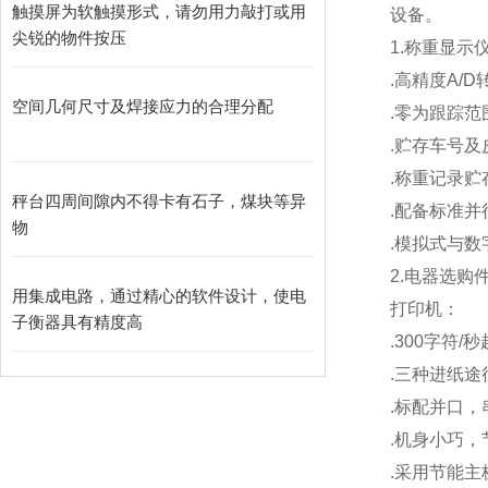
触摸屏为软触摸形式，请勿用力敲打或用
设备。
尖锐的物件按压
1.
称重显示
.
高精度A/D
空间几何尺寸及焊接应力的合理分配
.
零为跟踪范
.
贮存车号及
.
称重记录贮存
秤台四周间隙内不得卡有石子，煤块等异
.
配备标准并
物
.
模拟式与数
2.
电器选购
用集成电路，通过精心的软件设计，使电
打印机：
子衡器具有精度高
.300
字符/
.
三种进纸途
.
标配并口，
.
机身小巧，
.
采用节能主板