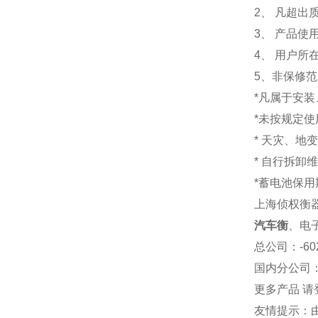
2、 凡超
3、 产品
4、 用户
5、非保修
*凡属于安
*未按规定
* 天灾、地
* 自行拆卸
*蓄电池保用
上海侦权衡
汽车衡
、电
总公司
：-6
国内分公司
更多产品 请
友情提示：