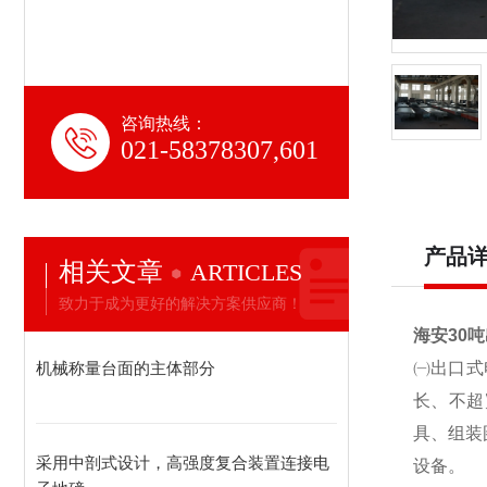
咨询热线：
021-58378307,601
产品
相关文章
ARTICLES
致力于成为更好的解决方案供应商！
海安30
机械称量台面的主体部分
㈠出口式
长、不超
具、组装
采用中剖式设计，高强度复合装置连接电
设备。