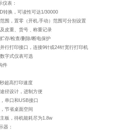
示仪表：
D转换，可读性可达1/30000
范围，置零（开机.手动）范围可分别设置
及皮重、货号﹑称重记录
贮存/检查/删除/断电保护
并行打印接口，连接9针或24针宽行打印机
数字式仪表可选
购件
/秒超高打印速度
途径设计，进制方便
，串口和USB接口
，节省桌面空间
主板，待机能耗尽为1.8w
示器：