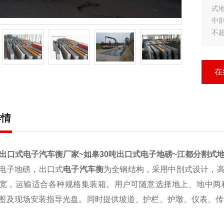
式
中
不
地
组
在
详情
吨出口式电子汽车衡厂家~如皋30吨出口式电子地磅~江都分割式地
电子
地磅
，出口式
电子汽车衡
为全钢结构，采用中剖式设计，
宽，运输适合各种规格集装箱。用户可随意选择地上、地中两
图及现场安装指导光盘。同时提供坡道、护栏、护墩、仪表、传