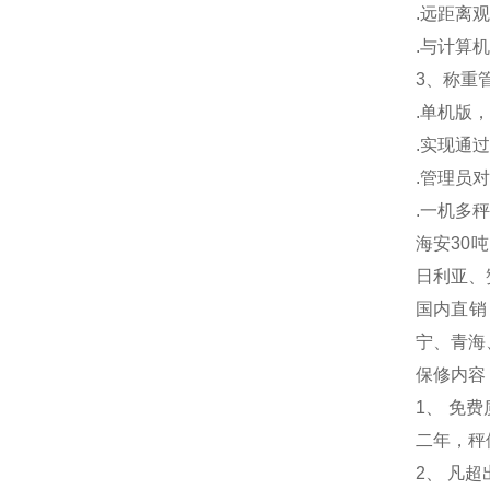
.
远距离观
.
与计算机
3
、称重
.
单机版，
.
实现通过
.
管理员对
.
一机多秤
海安30
日利亚、
国内直销
宁、青海
保修内容
1
、 免
二年，秤
2、 凡