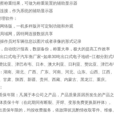
察称重结果，可做为称重装置的辅助显示器
连接，作为系统的辅助显示器
管理软件：
网络版，一机多秤版并可定制功能和外观
局域网，因特网连接数据共享
操作员对车辆信息以图片或者录像的形式记录
，自动统计报表，数据备份，称重大单，极大的提高工作效率
吨出口式电子汽车衡厂家~如皋30吨出口式电子地磅~江都分割式地
赞比亚、津巴布韦、日本、澳大利亚、日利亚、赞比亚、津巴布
：湖南、湖北、广西、广东、河南、河北、山东、山西、江西
、甘肃、陕西、新疆、贵州、西藏、内蒙古、黑龙江、重庆。
：
费质保年限：凡属于本公司之产品，产品质量原因所发生的产品
体质保十年（在此期间有断裂、开焊、变形免费更换新秤体）。
超出质保年限的，均按收费服务，依故障状况酌情收取零件、维修