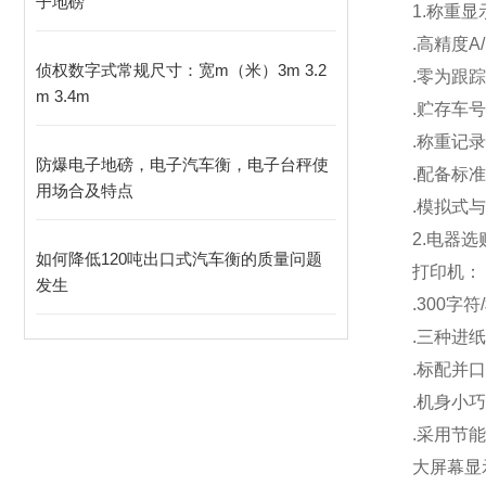
子地磅
1.
称重显
.
高精度A/
侦权数字式常规尺寸：宽m（米）3m 3.2
.
零为跟踪
m 3.4m
.
贮存车号
.
称重记录
防爆电子地磅，电子汽车衡，电子台秤使
.
配备标准
用场合及特点
.
模拟式与
2.
电器选
如何降低120吨出口式汽车衡的质量问题
打印机：
发生
.300
字符
.
三种进纸
.
标配并口
.
机身小巧
.
采用节能
大屏幕显