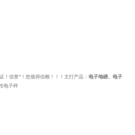
证！信誉*！您值得信赖！！！主打产品：
电子地磅
、
电子
性电子秤