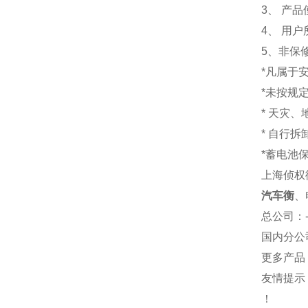
3、 产
4、 用
5、非保
*凡属于
*未按规
* 天灾
* 自行
*蓄电池
上海侦权
汽车衡
、
总公司
：
国内分公
更多产品
友情提示
！