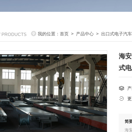
我的位置：
首页
>
产品中心
>
出口式电子汽
/ PRODUCTS
海安
式电
产
更
简
海