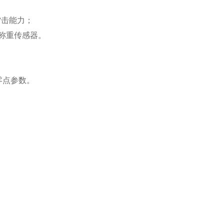
雷击能力；
只称重传感器。
零点参数。