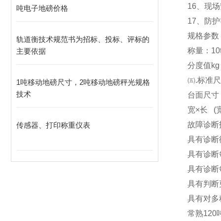
16
、现场
吨电子地磅价格
17
、防护
规格参数
轨道衡技术规范书为招标、投标、评标的
称量：10t 20
主要依据
分度值kg 10
㈤.标准
1吨移动地磅尺寸，2吨移动地磅秤光规格
技术
台面尺寸（m）
宽×长 (宽 
故障诊断
传感器、打印称重仪表
具有诊断
具有诊断
具有诊断
具有判断
具有对多
常熟120