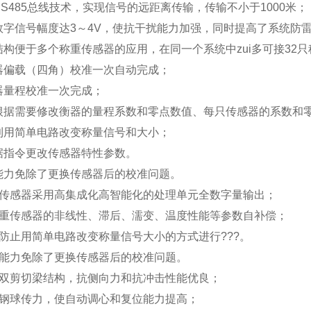
S485总线技术，实现信号的远距离传输，传输不小于1000米；
数字信号幅度达3～4V，使抗干扰能力加强，同时提高了系统防
结构便于多个称重传感器的应用，在同一个系统中zui多可接32
器偏载（四角）校准一次自动完成；
器量程校准一次完成；
根据需要修改衡器的量程系数和零点数值、每只传感器的系数和
利用简单电路改变称量信号和大小；
据指令更改传感器特性参数。
能力免除了更换传感器后的校准问题。
传感器采用高集成化高智能化的处理单元全数字量输出；
重传感器的非线性、滞后、濡变、温度性能等参数自补偿；
防止用简单电路改变称量信号大小的方式进行???。
能力免除了更换传感器后的校准问题。
双剪切梁结构，抗侧向力和抗冲击性能优良；
钢球传力，使自动调心和复位能力提高；