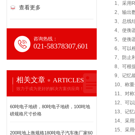
1
、采用R
查看更多
2
、输出
3
、总线
4
、使衡
咨询热线：
5
、使衡
021-58378307,601
6
、可以
7
、防止
8
、可根
9
、记忆
相关文章
ARTICLES
10
、称重
致力于成为更好的解决方案供应商！
11
、对称
12
、可以
60吨电子地磅，80吨电子地磅，100吨地
13
、记忆
磅规格尺寸价格
14
、采用
15
、采用
200吨地上衡规格180吨电子汽车衡厂家60