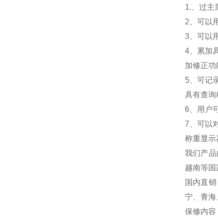
1.
、过主
2
、可以
3
、可以
4
、累加
加修正功
5
、可记
具有查询
6
、用户
7
、可以
称重显示
我们产品
越南等国
国内直销
宁、青海
保修内容