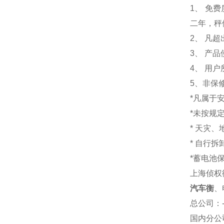
1
、 免
二年，秤
2、 凡
3、 产
4、 用
5、非保
*凡属于
*未按规
* 天灾
* 自行
*蓄电池
上海侦权
汽车衡
、
总公司
：
国内分公