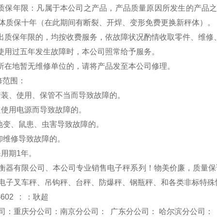
费质保年限：凡属于本公司之产品，产品质量原因所发生的产品
体质保十年（在此期间有断裂、开焊、变形免费更换新秤体）。
超出质保年限的，均按收费服务，依故障状况酌情收取零件、维修
品使用过五年发生故障时，本公司照常给予服务。
户所在地暂无维修单位的，请将产品发至本公司修理。
修范围：
安装、使用、保管不当而导致故障的。
定使用电源而导致故障的。
、地变、鼠患、虫害导致故障的。
拆卸维修导致故障的。
保用期1年。
衡器有限公司、本公司专业销售电子秤系列！物美价廉，质量保
电子叉车秤、吊钩秤、台秤、防爆秤、钢瓶秤、和各类非标特殊
-602 : ：耿超
司：重庆分公司：南京分公司： 广东分公司： 哈尔滨分公司：