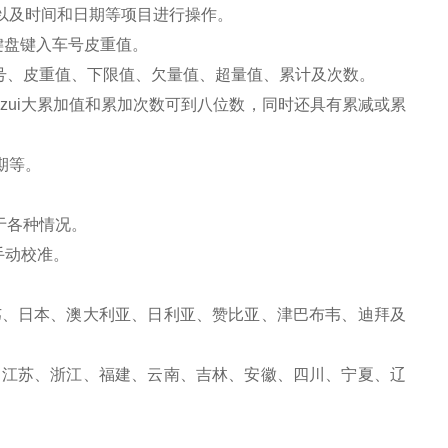
以及时间和日期等项目进行操作。
键盘键入车号皮重值。
号、皮重值、下限值、欠量值、超量值、累计及次数。
zui大累加值和累加次数可到八位数，同时还具有累减或累
期等。
于各种情况。
手动校准。
韦、日本、澳大利亚、日利亚、赞比亚、津巴布韦、迪拜及
、江苏、浙江、福建、云南、吉林、安徽、四川、宁夏、辽