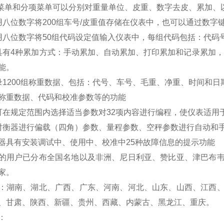
菜单和分项菜单可以分别对重量单位、皮重、数字去皮、累加、
用八位数字将200组车号/皮重值存储在仪表中，也可以通过数字
用八位数字将50组代码设定值输入仪表中，每组代码包括：代码
具有4种累加方式：手动累加、自动累加、打印累加和记录累加，
能。
录1200组称重数据、包括：代号、车号、毛重、净重、时间和日
称重数据、代码和校准参数等的功能
可在规定范围内选择适当参数对32项内容进行编程，使仪表适用
对衡器进行偏载（四角）参数、量程参数、空秤参数进行自动和
器具有安装调试中、使用中、校准中25种故障信息的提示功能
的用户已分布全国名地以及非洲、尼日利亚、赞比亚、津巴布
家。
：湖南、湖北、广西、广东、河南、河北、山东、山西、江西
、甘肃、陕西、新疆、贵州、西藏、内蒙古、黑龙江、重庆。
：