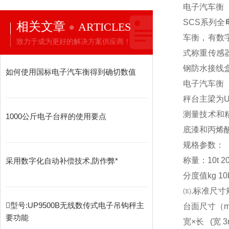
电子汽车衡
SCS
系列全
相关文章
ARTICLES
车衡，有数
致力于成为更好的解决方案供应商！
式称重传感
钢防水接线
如何使用国标电子汽车衡得到确切数值
电子汽车衡
秤台主梁为
测量技术和
1000公斤电子台秤的使用要点
底漆和丙烯
规格参数：
称量：10t 20t 3
采用数字化自动补偿技术,防作弊*
分度值kg 10kg
㈤.标准尺寸
型号:UP9500B无线数传式电子吊钩秤主
台面尺寸（m） 3x
要功能
宽×长 (宽 3m