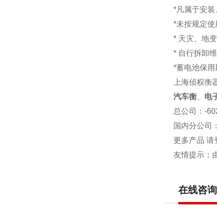
*凡属于安
*未按规定
* 天灾、地
* 自行拆卸
*蓄电池保用
上海侦权衡
汽车衡
、
电
总公司
：-6
国内分公司
更多产品 请
友情提示：
在线咨询