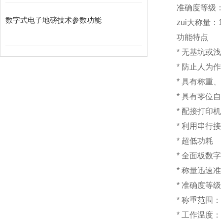
准确度等级：I
数字式电子地磅技术参数功能
zui大称量：1
功能特点
*
无基坑
*
防止人为
*
具有称重
*
具有零位
*
配接打印
*
利用串行
*
超低
*
全面板数字
*
称量迅速准
*
准确度等级
*
称重范围：1
*
工作温度：