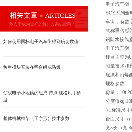
电子汽车衡
SCS
系列全
相关文章
ARTICLES
车衡，有数
致力于成为更好的解决方案供应商！
式称重传感
钢防水接线
如何使用国标电子汽车衡得到确切数值
电子汽车衡
秤台主梁为
测量技术和
称重模块安装在秤台组成防爆
底漆和丙烯
规格参数：
称量：10t 20t 3
侦权电子小地磅的组成,特点,规格尺寸精
度
分度值kg 10kg
㈤.标准尺寸
整体机械框架（工字形）技术参数
台面尺寸（m） 3x
宽×长 (宽 3m