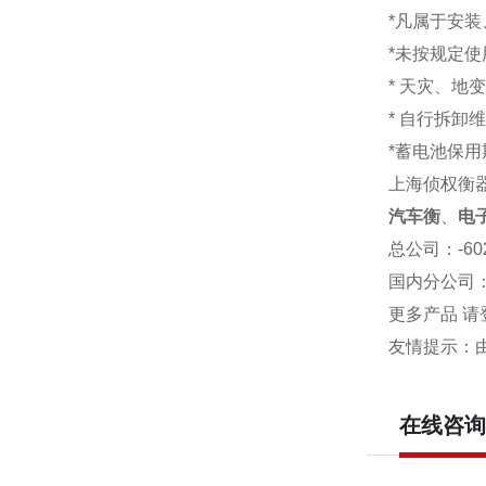
*凡属于安
*未按规定
* 天灾、地
* 自行拆卸
*蓄电池保用
上海侦权衡
汽车衡
、
电
总公司
：-6
国内分公司
更多产品 请
友情提示：
在线咨询