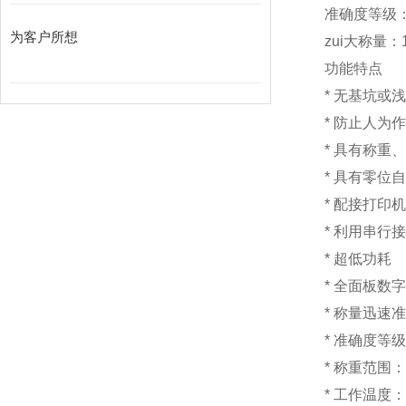
准确度等级：I
为客户所想
zui大称量：1
功能特点
*
无基坑
*
防止人为
*
具有称重
*
具有零位
*
配接打印
*
利用串行
*
超低
*
全面板数字
*
称量迅速准
*
准确度等级
*
称重范围：1
*
工作温度：