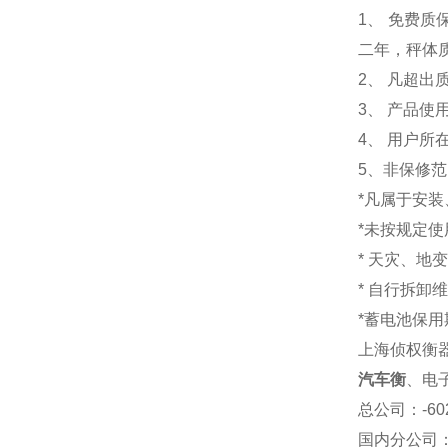
1
、 免费质
二年，秤体
2、 凡超
3、 产品
4、 用户
5、非保修
*凡属于安
*未按规定
* 天灾、地
* 自行拆卸
*蓄电池保用
上海侦权衡
汽车衡
、电
总公司
：-6
国内分公司