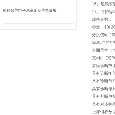
16
、现场安
如何保养电子汽车衡及注意事项
17
、防护等级
规格参数：
称量：10t 20t 3
分度值kg 10kg
㈤.标准尺寸
台面尺寸（m） 3x
宽×长 (宽 3m
故障诊断技
具有诊断衡
具有诊断每
具有诊断每
具有判断更
具有对多种
上海侦权数字