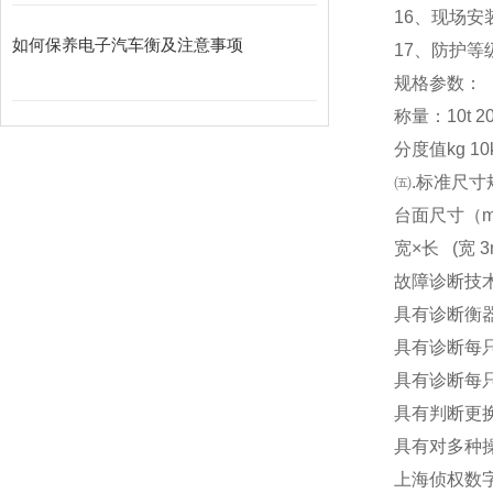
16
、现场安
如何保养电子汽车衡及注意事项
17
、防护等级
规格参数：
称量：10t 20t 3
分度值kg 10kg
㈤.标准尺寸
台面尺寸（m） 3x
宽×长 (宽 3m
故障诊断技
具有诊断衡
具有诊断每
具有诊断每
具有判断更
具有对多种
上海侦权数字