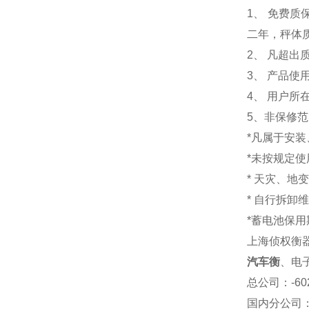
1
、 免费质
二年，秤体
2、 凡超
3、 产品
4、 用户
5、非保修
*凡属于安
*未按规定
* 天灾、地
* 自行拆卸
*蓄电池保用
上海侦权衡
汽车衡
、电
总公司
：-6
国内分公司