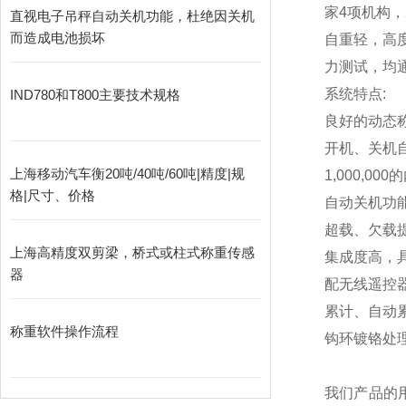
家4项机构，
直视电子吊秤自动关机功能，杜绝因关机
而造成电池损坏
自重轻，高
力测试，均通
系统特点:
IND780和T800主要技术规格
良好的动态
开机、关机
上海移动汽车衡20吨/40吨/60吨|精度|规
1,000,000
的
格|尺寸、价格
自动关机功
超载、欠载
上海高精度双剪梁，桥式或柱式称重传感
集成度高，
器
配无线遥控
累计、自动
称重软件操作流程
钩环镀铬处
我们产品的