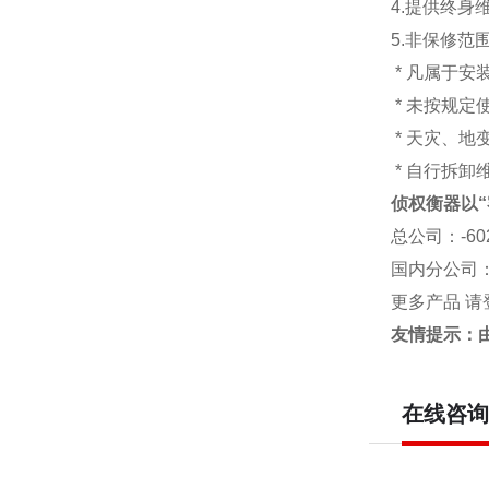
4.提供终身
5.非保修范
* 凡属于
* 未按规定
* 天灾、
* 自行拆卸
侦权衡器以“
总公司
：-6
国内分公司
更多产品 请
友情提示：
在线咨询