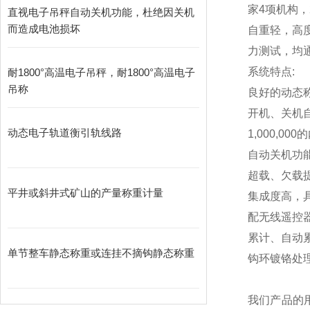
家4项机构，
直视电子吊秤自动关机功能，杜绝因关机
而造成电池损坏
自重轻，高
力测试，均通
系统特点:
耐1800°高温电子吊秤，耐1800°高温电子
吊称
良好的动态
开机、关机
动态电子轨道衡引轨线路
1,000,000
的
自动关机功
超载、欠载
平井或斜井式矿山的产量称重计量
集成度高，
配无线遥控
累计、自动
单节整车静态称重或连挂不摘钩静态称重
钩环镀铬处
我们产品的