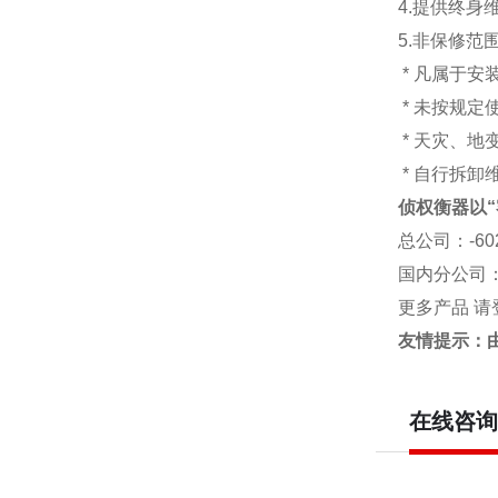
4.提供终身
5.非保修范
* 凡属于
* 未按规定
* 天灾、
* 自行拆卸
侦权衡器以“
总公司
：-6
国内分公司
更多产品 请
友情提示：
在线咨询