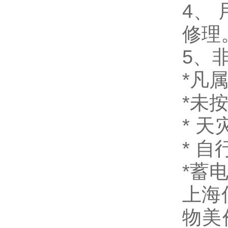
4、
修理
5、
*凡
*未
* 
* 
*蓄
上海
物美