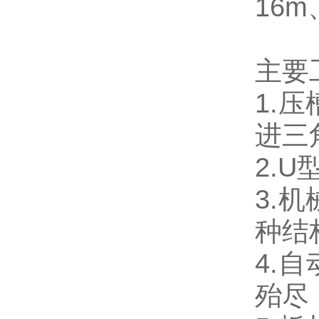
16m
主要
1.
压
进三
2.U
3.
机
种结
4.
自
殆尽