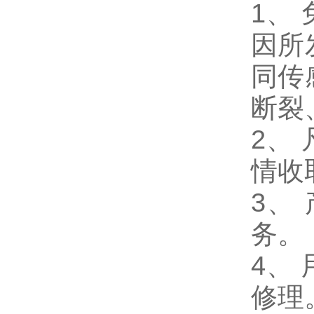
1
、
因所
同传
断裂
2、
情收
3、
务。
4、
修理