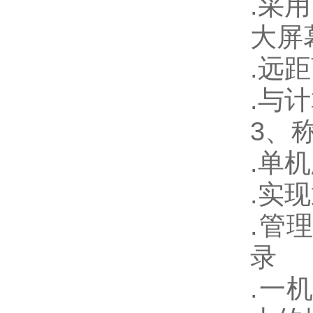
.
采用
大屏
.
远距
.
与计
3
、
.
单机
.
实现
.
管
录
.
一