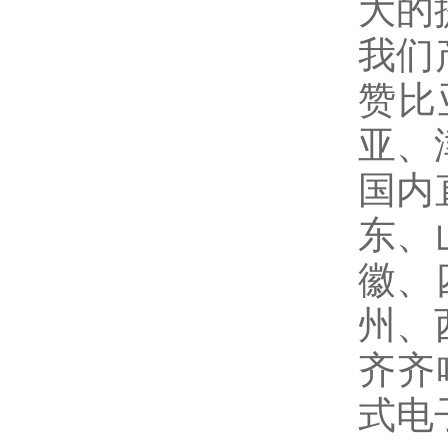
大的
我们
赞比
亚、
国内
东、
徽、
州、
齐齐
式电