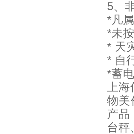
5、
*凡
*未
* 
* 
*蓄
上海
物美
产品
台秤