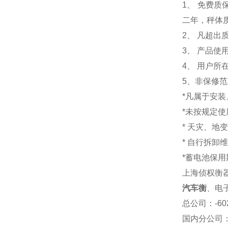
1
、 免费质
二年，秤体
2、 凡超
3、 产品
4、 用户
5、非保修
*凡属于安
*未按规定
* 天灾、地
* 自行拆卸
*蓄电池保用
上海侦权衡
汽车衡
、电
总公司
：-6
国内分公司