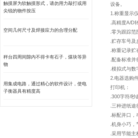
触摸屏为软触摸形式，请勿用力敲打或用
设备。
尖锐的物件按压
1.
称重显示
.
高精度A/D
空间几何尺寸及焊接应力的合理分配
.
零为跟踪范
.
贮存车号及
.
称重记录贮存
秤台四周间隙内不得卡有石子，煤块等异
.
配备标准并
物
.
模拟式与数
2.
电器选购
用集成电路，通过精心的软件设计，使电
打印机：
子衡器具有精度高
.300
字符/
.
三种进纸途
.
标配并口，
.
机身小巧，
.
采用节能主板