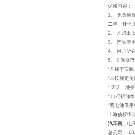
保修内容：
1
、 免费质
二年，秤体
2、 凡超
3、 产品
4、 用户
5、非保修
*凡属于安
*未按规定
* 天灾、地
* 自行拆卸
*蓄电池保用
上海侦权衡
汽车衡
、电
总公司
：-6