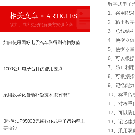
数字式电子
1
、采用RS
相关文章
ARTICLES
2
、输出数字
致力于成为更好的解决方案供应商！
3
、总线结构
4
、使衡器偏
如何使用国标电子汽车衡得到确切数值
5
、使衡器量
6
、可以根据
7
、防止利用
1000公斤电子台秤的使用要点
8
、可根据指
9
、记忆能力
10
、称重传
采用数字化自动补偿技术,防作弊*
11
、对称重
12
、可以防
型号:UP9500B无线数传式电子吊钩秤主
13
、记忆能
要功能
14
、采用双