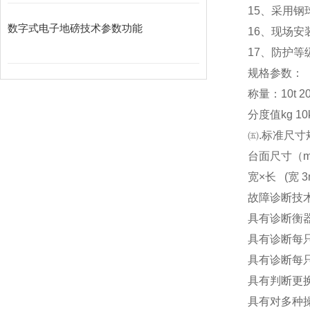
15
、采用钢
数字式电子地磅技术参数功能
16
、现场安
17
、防护等级
规格参数：
称量：10t 20t 3
分度值kg 10kg
㈤.标准尺寸
台面尺寸（m） 3x
宽×长 (宽 3m
故障诊断技
具有诊断衡
具有诊断每
具有诊断每
具有判断更
具有对多种