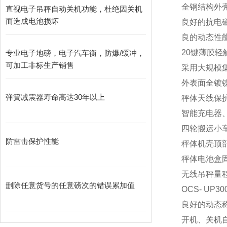
全钢结构外
直视电子吊秤自动关机功能，杜绝因关机
而造成电池损坏
良好的抗电
良的动态性
20
键薄膜轻
专业电子地磅，电子汽车衡，防爆/缓冲，
可加工非标生产销售
采用大规模
外表面全镀
弹簧减震器寿命高达30年以上
秤体天线保
智能充电器
四轮搬运小
防雷击保护性能
秤体机壳顶
秤体电池盒
无线吊秤量程范围：1t
删除任意货号的任意磅次的错误累加值
OCS-
UP30
良好的动态
开机、关机