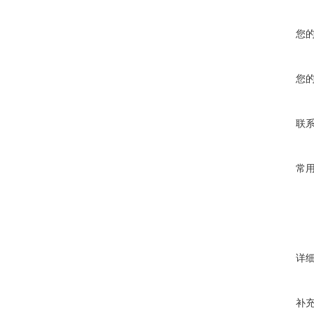
您
您
联
常
详
补