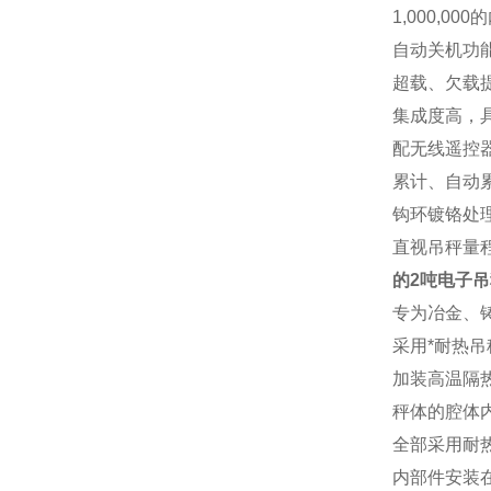
1,000,000
的
自动关机功
超载、欠载
集成度高，
配无线遥控
累计、自动
钩环镀铬处
直视吊秤量程范围：1
的2吨电子吊
专为冶金、
采用*耐热
加装高温隔
秤体的腔体
全部采用耐
内部件安装