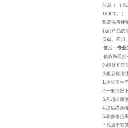
注意：（凡
1800℃。）
耐高温吊秤量程范围：
我们产品的
安徽、四川
售后：专业的
侦权衡器拥
的维修和售后
为配合顾客
1.本公司生
2.一般情
3.凡超出
4.提供终身
5.非保修范
* 凡属于