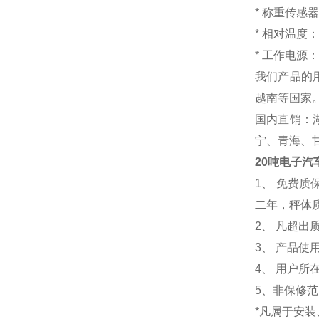
*
称重传感器
*
相对温
*
工作电源：18
我们产品的
越南等国家
国内直销：
宁、青海、
20吨电子汽
1
、 免费质
二年，秤体
2、 凡超
3、 产品
4、 用户
5、非保修
*凡属于安