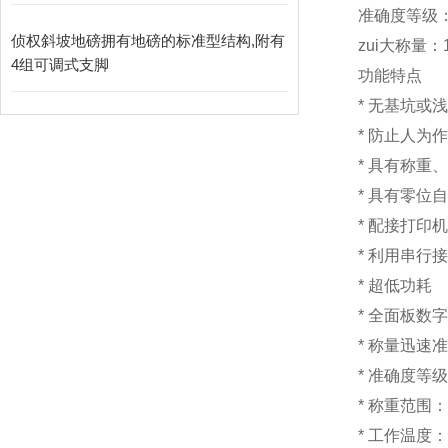
准确度等级：I
侦权斜坡地磅拥有地磅的标准型结构,附有
zui大称量：1
4组可调式支脚
功能特点
*
无基坑
*
防止人为
*
具有称重
*
具有零位
*
配接打印
*
利用串行
*
超低
*
全面板数字
*
称量迅速准
*
准确度等级
*
称重范围：1
*
工作温度：