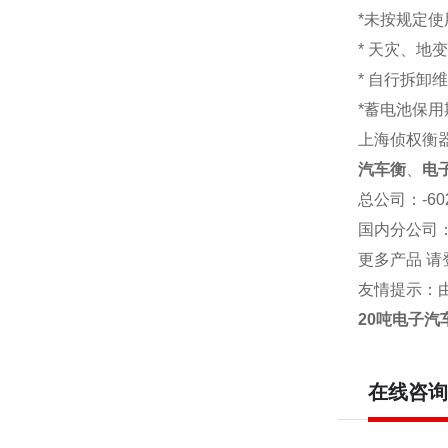
*未按规定
* 天灾、地
* 自行拆卸
*蓄电池保用
上海侦权衡
汽车衡
、
电
总公司
：-6
国内分公司
更多产品 请
友情提示：
20吨电子汽
在线咨询