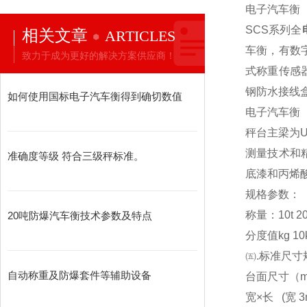
电子汽车衡
SCS
系列全
相关文章
ARTICLES
车衡，有数
致力于成为更好的解决方案供应商！
式称重传感
钢防水接线
如何使用国标电子汽车衡得到确切数值
电子汽车衡
秤台主梁为
测量技术和
准确度等级 符合三级秤标准。
底漆和丙烯
规格参数：
称量：10t 20t 3
20吨防爆汽车衡技术参数及特点
分度值kg 10kg
㈤.标准尺寸
自动称重及防爆套件等辅助设备
台面尺寸（m） 3x
宽×长 (宽 3m