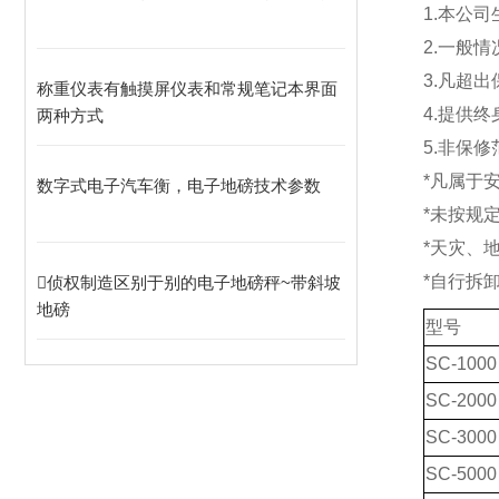
1.本公
2.一般
3.凡超
称重仪表有触摸屏仪表和常规笔记本界面
4.提供
两种方式
5.非保
*凡属于
数字式电子汽车衡，电子地磅技术参数
*未按规
*天灾、
*自行拆
侦权制造区别于别的电子地磅秤~带斜坡
地磅
型号
SC-1000
SC-2000
SC-3000
SC-5000