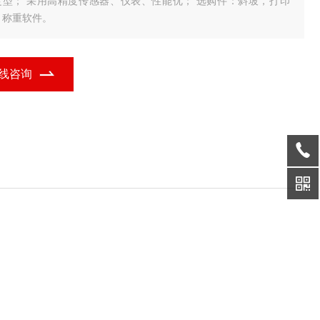
定型； 采用高精度传感器、仪表、性能优； 选购件：斜坡，打印
，称重软件。
线咨询