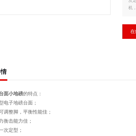
次
机
在
详情
台面小地磅
的特点：
型电子地磅台面；
可调整脚，平衡性能佳；
力衡击能力佳；
一次定型；