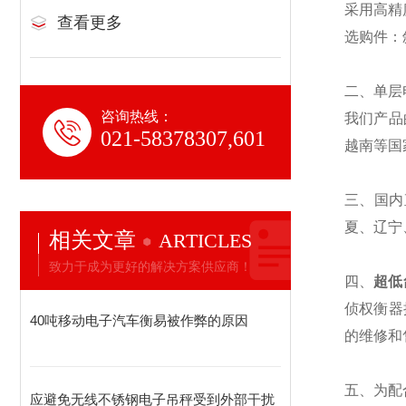
采用高精
查看更多
选购件：
二、单层
咨询热线：
我们产品
021-58378307,601
越南等国
三、国内
夏、辽宁
相关文章
ARTICLES
致力于成为更好的解决方案供应商！
四、
超低
侦权衡器
40吨移动电子汽车衡易被作弊的原因
的维修和
五、为配
应避免无线不锈钢电子吊秤受到外部干扰