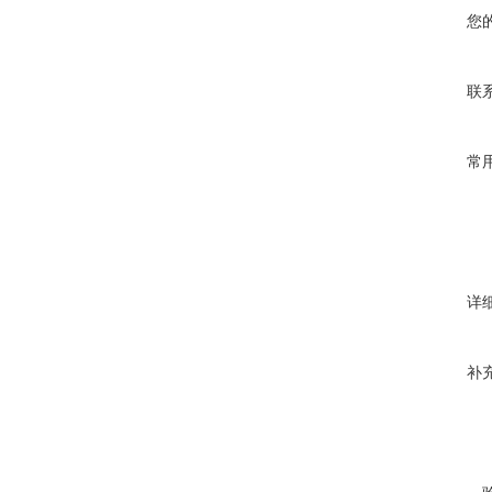
您
联
常
详
补