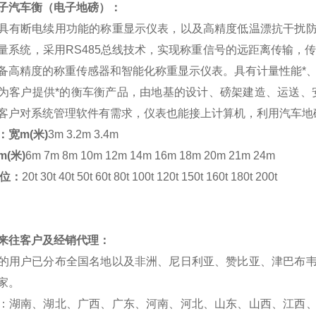
子汽车衡
（电子地磅）：
具有断电续用功能的称重显示仪表，以及高精度低温漂抗干扰
量系统，采用RS485总线技术，实现称重信号的远距离传输，传
备高精度的称重传感器和智能化称重显示仪表。具有计量性能*
为客户提供*的衡车衡产品，由地基的设计、磅架建造、运送、
客户对系统管理软件有需求，仪表也能接上计算机，利用汽车地
宽m(米)
3m 3.2m 3.4m
m(米)
6m 7m 8m 10m 12m 14m 16m 18m 20m 21m 24m
)位：
20t 30t 40t 50t 60t 80t 100t 120t 150t 160t 180t 200t
来往客户及经销代理：
的用户已分布全国名地以及非洲、尼日利亚、赞比亚、津巴布
家。
：湖南、湖北、广西、广东、河南、河北、山东、山西、江西