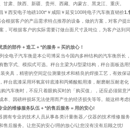
、甘肃、陕西、新疆、贵州、西藏、内蒙古、黑龙江、重庆。
昌￥西安电子地磅100t*￥咸阳￥延安100吨电子汽车衡直销价
1
器会根据客户的产品需求特点推荐的设备，做的方案，对客户提
案，可根据客户的实际需要订做台面尺寸及吨位，为客户达到
质的部件 + 造工 + *的服务 = 买的放心！
列全电子汽车衡是本公司博采当今国内多种结构的汽车衡所长
有数字式、模拟式可选。秤台主梁为U型梁结构，秤台面板选用型
工装夹具，精密的空间定位测量技术和精良的焊接工艺，有效保
，秤台底漆采用环氧富锌底漆和丙烯酸船用漆，耐磨耐压耐老化
选购汽车衡时，不应只着眼购买时的「购买值」，还应必须留意
成本、因磅秤损坏无法使用而产生的经济损失等等。能这样考虑
业的维修服务队伍 + *的售后服务 = 用的安心!
器拥有专业的技术人员从事各类计量衡器／仪器的技术维修服
和售后服务。让您买的安心!用的放心!让您没有没有后顾之忧!