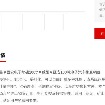
价
储
便
购
山
在
详情
昌￥西安电子地磅100t*￥咸阳￥延安100吨电子汽车衡直销价
模块化、标准化、系列化、可以自由组成多种规格，该系统选
计量性能*、准确度高、长期稳定性好、安装维护极其方便。本
场合的进出物资计量，生产监控及数据管理。适用于冶金、矿山
，满足用户的联网要求。