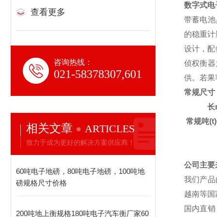
数字式
电
查看更多
带蓄电池
的稳重计
设计，配
咨询热线：
侦权衡器
021-58378307,601
供。若果
常规尺寸：
长
常规吨(t
相关文章
ARTICLES
致力于成为更好的解决方案供应商！
公司主要
60吨电子地磅，80吨电子地磅，100吨地
我们产品
磅规格尺寸价格
越南等国
国内直销
200吨地上衡规格180吨电子汽车衡厂家60