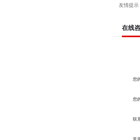
友情提示
在线
您
您
联
常