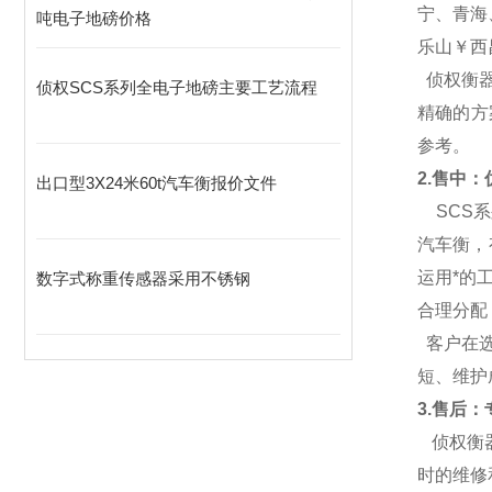
宁、青海
吨电子地磅价格
乐山￥西
侦权衡
侦权SCS系列全电子地磅主要工艺流程
精确的方
参考。
2.
售中：优
出口型3X24米60t汽车衡报价文件
SCS
系
汽车衡，
运用*的
数字式称重传感器采用不锈钢
合理分配
客户在
短、维护
3.
售后：专
侦权衡
时的维修