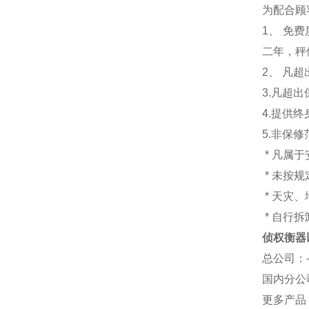
为配合顾
1
、 免
二年，秤
2、 凡
3.
凡超出
4.
提供终
5.
非保修
*
凡属于
*
未按规
*
天灾、
*
自行拆
侦权衡器
总公司
：
国内分公
更多产品