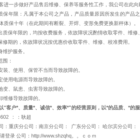
客进一步做好产品售后维修、保养等服务性工作，我公司在此向
费质保年限：凡属于本公司之产品，产品质量原因所发生的产品
体质保十年（在此期间有断裂、开焊、变形免费更换新秤体）。
超出质保年限的，均按收费服务，依故障状况酌情收取零件、维修
保修期的，依故障状况按优惠价收取零件、维修、校准费用。
身维护服务。
范围：
安装、使用、保管不当而导致故障的。
定使用电源而导致故障的。
地变、鼠患、虫害导致故障的。
卸维修导致故障的。
以“客户*、质量*、诚信*、效率*"的经营原则，以*的品质、*的
-602 : ：耿超
司：重庆分公司：南京分公司： 广东分公司： 哈尔滨分公司：
 请登录 公司：
http://www.shzqhq。。ｃｏｍ