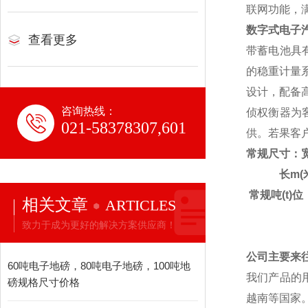
联网功能，
数字式
电子
查看更多
带蓄电池具
的稳重计量
设计，配备
咨询热线：
侦权衡器为
021-58378307,601
供。若果客
常规尺寸：宽
长m(
常规吨(t)位
相关文章
ARTICLES
致力于成为更好的解决方案供应商！
公司主要来
60吨电子地磅，80吨电子地磅，100吨地
我们产品的
磅规格尺寸价格
越南等国家