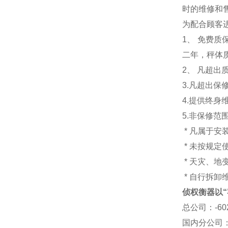
时的维修和售
为配合顾客
1
、 免费质
二年，秤体
2、 凡超
3.
凡超出保
4.
提供终身
5.
非保修范
*
凡属于安
*
未按规定
*
天灾、地
*
自行拆卸
侦权衡器以“
总公司
：-6
国内分公司