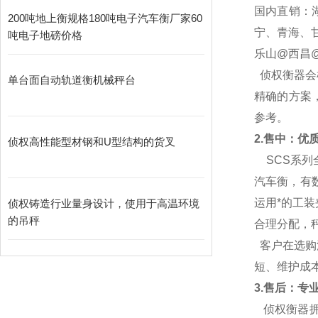
国内直销：
200吨地上衡规格180吨电子汽车衡厂家60
宁、青海、
吨电子地磅价格
乐山@西昌@
侦权衡器会
单台面自动轨道衡机械秤台
精确的方案
参考。
2.
售中：优质的
侦权高性能型材钢和U型结构的货叉
SCS
系列
汽车衡，有
运用*的工
侦权铸造行业量身设计，使用于高温环境
的吊秤
合理分配，
客户在选购
短、维护成
3.
售后：专业
侦权衡器