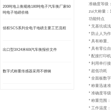
准确度等级：I
200吨地上衡规格180吨电子汽车衡厂家60
zui大称量：1
吨电子地磅价格
功能特点
*
无基坑
侦权SCS系列全电子地磅主要工艺流程
*
防止人为
*
具有称重
*
具有零位
出口型3X24米60t汽车衡报价文件
*
配接打印
*
利用串行
*
超低
数字式称重传感器采用不锈钢
*
全面板数字
*
称量迅速准
*
准确度等级
*
称重范围：1
*
工作温度：