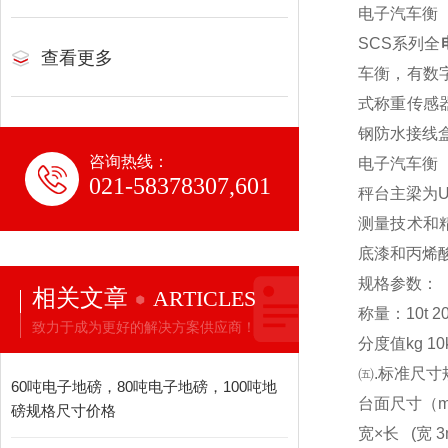
电子汽车衡
SCS
系列全
查看更多
车衡，有数
式称重传感
钢防水接线
咨询热线：
电子汽车衡
021-58378307,601
秤台主梁为
测量技术和
底漆和丙烯
规格参数：
相关文章
ARTICLES
称量：10t 20t 3
致力于成为更好的解决方案供应商！
分度值kg 10kg
㈤.标准尺寸
60吨电子地磅，80吨电子地磅，100吨地
台面尺寸（m） 3x
磅规格尺寸价格
宽×长 (宽 3m