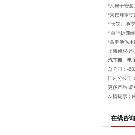
*凡属于安
*未按规定
* 天灾、地
* 自行拆卸
*蓄电池保用
上海侦权衡
汽车衡
、
电
总公司
：-6
国内分公司
更多产品 请
友情提示：
在线咨询