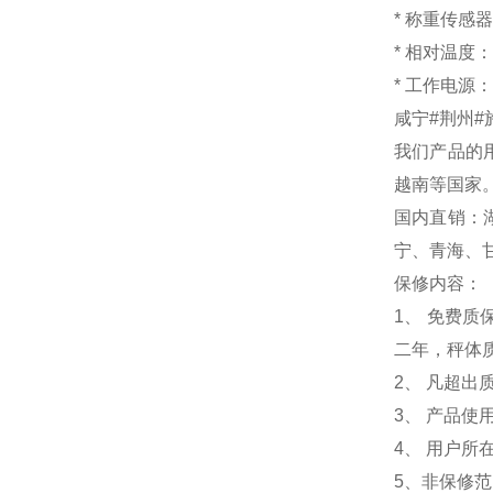
*
称重传感器
*
相对温
*
工作电源：18
咸宁#荆州#
我们产品的
越南等国家
国内直销：
宁、青海、
保修内容：
1
、 免费质
二年，秤体
2、 凡超
3、 产品
4、 用户
5、非保修