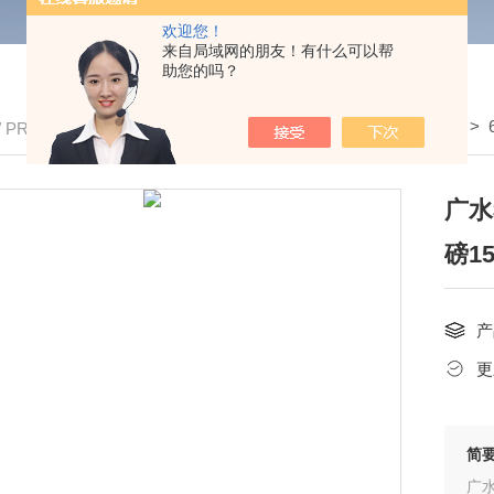
欢迎您！
来自局域网的朋友！有什么可以帮
助您的吗？
我的位置：
首页
>
产品中心
>
全电子地磅
>
/ PRODUCTS
广水
磅1
产
更
简
广水