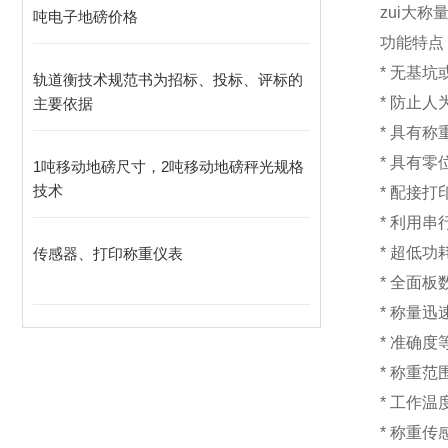
zui大称量
吨电子地磅价格
功能特点
*
无基
轨道衡技术规范书为招标、投标、评标的
*
防止人
主要依据
*
具有称
*
具有
1吨移动地磅尺寸，2吨移动地磅秤光规格
技术
*
配接打
*
利用串
*
超低
传感器、打印称重仪表
*
全面板
*
称量迅
*
准确度
*
称重范围
*
工作温度
*
称重传感