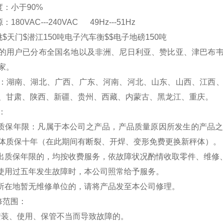
温度：小于90%
180VAC---240VAC 49Hz---51Hz
$天门$潜江150吨电子汽车衡$$电子地磅150吨
的用户已分布全国名地以及非洲、尼日利亚、赞比亚、津巴布
家。
：湖南、湖北、广西、广东、河南、河北、山东、山西、江西
、甘肃、陕西、新疆、贵州、西藏、内蒙古、黑龙江、重庆。
：
费质保年限：凡属于本公司之产品，产品质量原因所发生的产品
体质保十年（在此期间有断裂、开焊、变形免费更换新秤体）。
超出质保年限的，均按收费服务，依故障状况酌情收取零件、维修
品使用过五年发生故障时，本公司照常给予服务。
户所在地暂无维修单位的，请将产品发至本公司修理。
修范围：
安装、使用、保管不当而导致故障的。