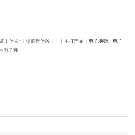
证！信誉*！您值得信赖！！！主打产品：
电子地磅
、
电子
性电子秤