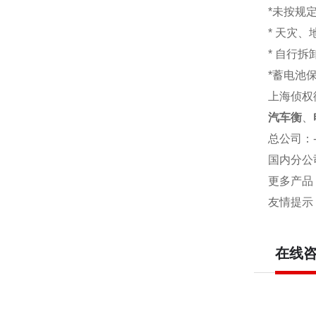
*未按规
* 天灾
* 自行
*蓄电池
上海侦权
汽车衡
、
总公司
：
国内分公
更多产品
友情提示
在线