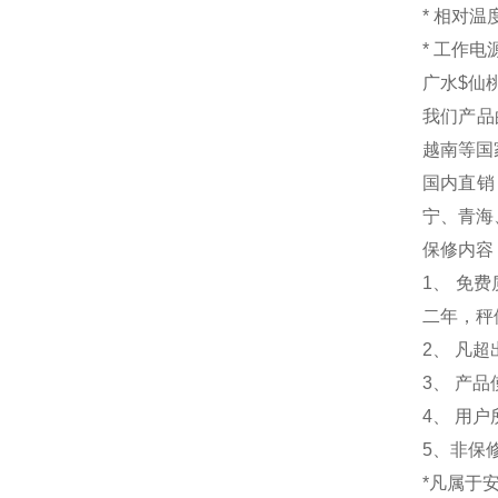
*
相对
*
工作电源：
广水$仙桃
我们产品
越南等国
国内直销
宁、青海
保修内容
1
、 免
二年，秤
2、 凡
3、 产
4、 用
5、非保
*凡属于