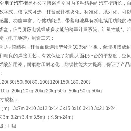
全
电子
汽车衡
是本公司博采当今国内多种结构的汽车衡所长，
数字式、模拟式可选。秤台设计模块化、标准化、系列化、可
感器、功能丰富、存储功能强，带蓄电池具有断电续用功能的
线盒，信号屏蔽电缆组成多功能的稳重计量系统。计量性能*、
衡（电子地磅）制造工艺：
为U型梁结构，秤台面板选用型号为Q235的平板，合理拼接成
和精良的焊接工艺，有效保证了如此大面积秤台的平整度，空
烯酸船用漆，耐磨耐压耐老化，防锈性能大大提高，保证了产品
：
t 30t 50t 60t 80t 100t 120t 150t 180t 200t
kg 20kg 20kg 20kg 20kg 50kg 50kg 50kg 50kg
尺寸规格：
 3x7m 3x10 3x12 3x14 3x15 3x16 3x18 3x21 3x24
3m 3.2m 3.4m 3.5m)（长5m-24m）
：III级