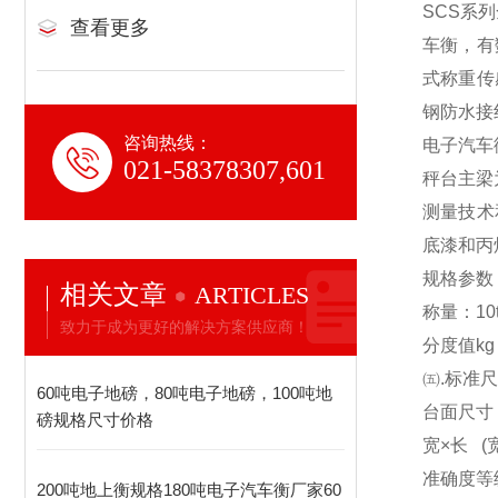
SCS
系列
查看更多
车衡，有
式称重传
钢防水接
咨询热线：
电子汽车
021-58378307,601
秤台主梁
测量技术
底漆和丙
规格参数
相关文章
ARTICLES
称量：10t 20
致力于成为更好的解决方案供应商！
分度值kg 10
㈤.标准
60吨电子地磅，80吨电子地磅，100吨地
台面尺寸（m）
磅规格尺寸价格
宽×长 (宽 
准确度等级
200吨地上衡规格180吨电子汽车衡厂家60