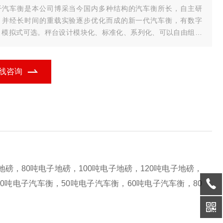
子汽车衡是本公司博采当今国内多种结构的汽车衡所长，自主研
，并经长时间的重载实验逐步优化而成的新一代汽车衡，有数字
、模拟式可选。秤台设计模块化、标准化、系列化、可以自由组成
种规格，该系统选用高精度双剪梁，桥式或柱式称重传感器、功能
富、存储功能强，带蓄电池具有断
线咨询
地磅，80吨电子地磅，100吨电子地磅，120吨电子地磅，
40吨电子汽车衡，50吨电子汽车衡，60吨电子汽车衡，80