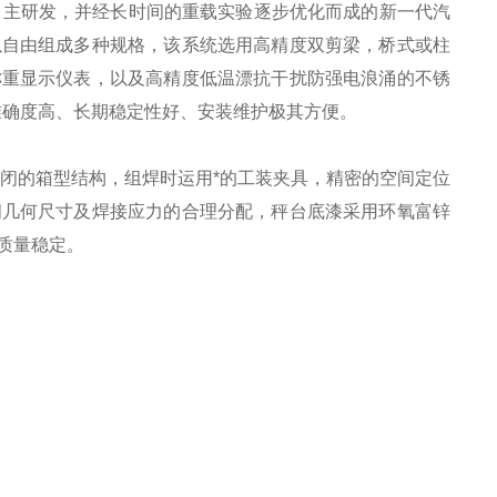
自主研发，并经长时间的重载实验逐步优化而成的新一代汽
以自由组成多种规格，该系统选用高精度双剪梁，桥式或柱
称重显示仪表，以及高精度低温漂抗干扰防强电浪涌的不锈
准确度高、长期稳定性好、安装维护极其方便。
封闭的箱型结构，组焊时运用*的工装夹具，精密的空间定位
间几何尺寸及焊接应力的合理分配，秤台底漆采用环氧富锌
质量稳定。