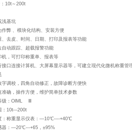
：10t～200t
坑或浅基坑
为作弊 、模块化结构、安装方便
重、去皮、时间、日期、打印及报表等功能
零位自动跟踪、超载报警功能
印机，可打印称重单、报表等
行接口连接计算机、大屏幕显示器等，可建立现代化微机
功耗
数字调校，四角自动修正，故障诊断方便快
速准确，操作方便，维护简单技术参数
等级：OIML Ⅲ
：10t---200t
：称重显示仪表：—10℃----+40℃
器：—20℃---+65，±95%