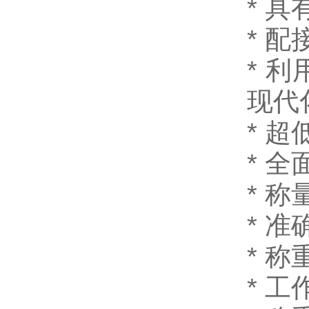
*
具
*
配
*
利
现
*
*
全
*
称
*
准
*
称重
*
工