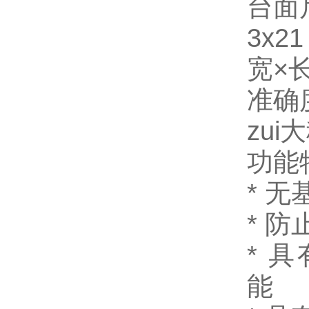
台面尺寸
3x21
宽×长
准确度
zui
功能
*
无
*
防
*
具