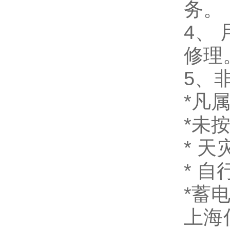
务。
4、
修理
5、
*凡
*未
* 
* 
*蓄
上海