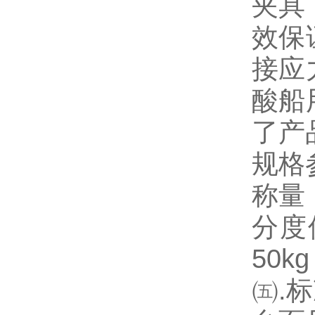
夹具
效保
接应
酸船
了产
规格
称量：10
分度值k
50kg
㈤.