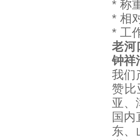
*
称
*
相
*
工作
老河
钟祥
我们
赞比
亚、
国内
东、