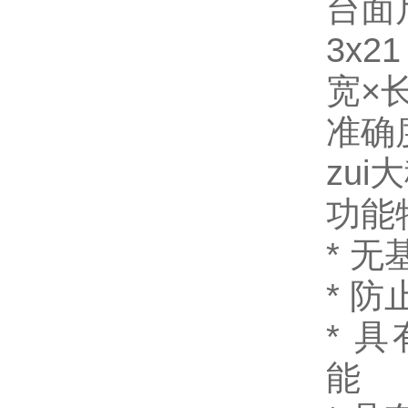
台面尺寸
3x21
宽×长
准确度
zui
功能
*
无
*
防
*
具