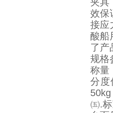
夹具
效保
接应
酸船
了产
规格
称量：10
分度值k
50kg
㈤.