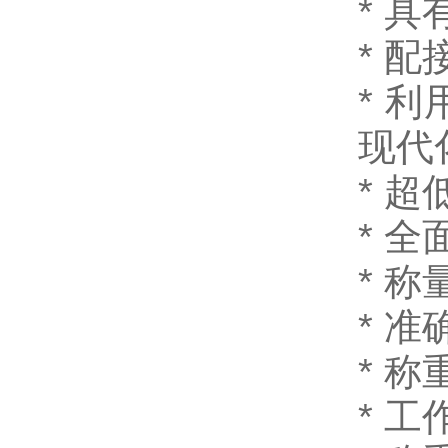
*
具
*
配
*
利
现
*
*
全
*
称
*
准
*
称重
*
工