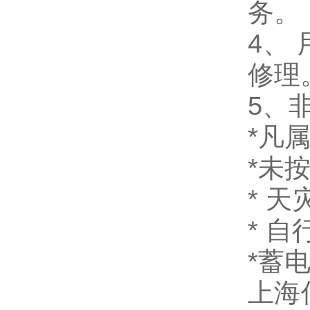
务。
4、
修理
5、
*凡
*未
* 
* 
*蓄
上海