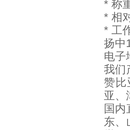
*
称
*
相
*
工作
扬中
电子
我们
赞比
亚、
国内
东、