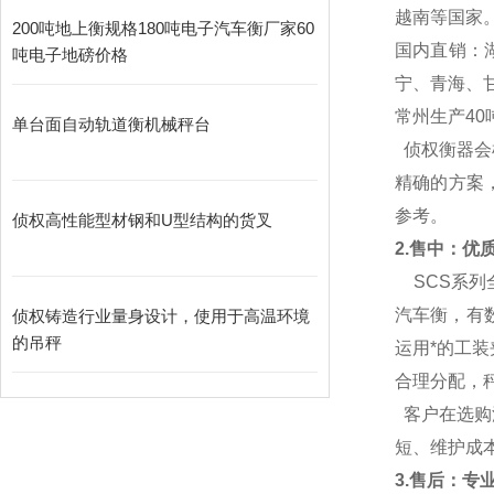
越南等国家
200吨地上衡规格180吨电子汽车衡厂家60
国内直销：
吨电子地磅价格
宁、青海、
常州生产40
单台面自动轨道衡机械秤台
侦权衡器会
精确的方案
参考。
侦权高性能型材钢和U型结构的货叉
2.
售中：优质的
SCS
系列
汽车衡，有
侦权铸造行业量身设计，使用于高温环境
的吊秤
运用*的工
合理分配，
客户在选购
短、维护成
3.
售后：专业