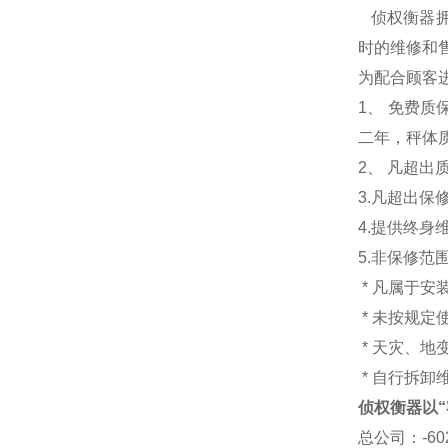
侦权衡器
时的维修和售
为配合顾客
1
、 免费质
二年，秤体
2、 凡超
3.
凡超出保
4.
提供终身
5.
非保修范
*
凡属于安
*
未按规定
*
天灾、地
*
自行拆卸
侦权衡器以“
总公司
：-6