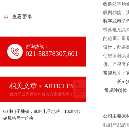
收购站等场
联网功能，
查看更多
数字式
电子
带蓄电池具
的稳重计量
咨询热线：
设计，配备
021-58378307,601
侦权衡器为
供。若果客
常规尺寸：宽
长m(
相关文章
ARTICLES
常规吨(t)位
致力于成为更好的解决方案供应商！
60吨电子地磅，80吨电子地磅，100吨地
公司主要来
磅规格尺寸价格
我们产品的