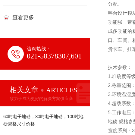
分配。
秤台设计模
查看更多
功能强，带
成多功能的
口、车间、
咨询热线：
货卡车、挂
021-58378307,601
技术参数：
1.
准确度等级：O
2.称重范围：1
相关文章
ARTICLES
3.
环境温湿度：-
致力于成为更好的解决方案供应商！
4.
超载系数：1
5.
工作电压：2
60吨电子地磅，80吨电子地磅，100吨地
地磅 规格参
磅规格尺寸价格
宽度系列：3m 