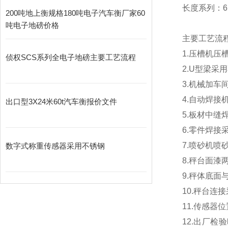
长度系列：6m
200吨地上衡规格180吨电子汽车衡厂家60
吨电子地磅价格
主要工艺流
1.
压槽机压
侦权SCS系列全电子地磅主要工艺流程
2.U
型梁采用
3.
机械加车
4.
自动焊接
出口型3X24米60t汽车衡报价文件
5.
板材中缝
6.
零件焊接
7.
喷砂机喷
数字式称重传感器采用不锈钢
8.
秤台面漆
9.
秤体底面
10.
秤台连接
11.
传感器位
12.
出厂检验