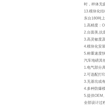
时，秤体无
13.
模块化结
东台180吨
1.高精度：OIM
2.
台面美,抗
3.
高灵敏度
4.
模块化安装
5.
称重速度
汽车地磅其
1.电气部分
2.可选配打
3.无基坑
4.多种防爆
5.提供OEM
全部设计过