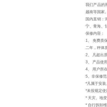
我们产品的
越南等国家
国内直销：
宁、青海、
保修内容：
1
、 免费质
二年，秤体
2、 凡超
3、 产品
4、 用户
5、非保修
*凡属于安
*未按规定
* 天灾、地
* 自行拆卸