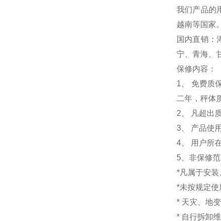
我们产品的
越南等国家
国内直销：
宁、青海、
保修内容：
1
、 免费质
二年，秤体
2、 凡超
3、 产品
4、 用户
5、非保修
*凡属于安
*未按规定
* 天灾、地
* 自行拆卸