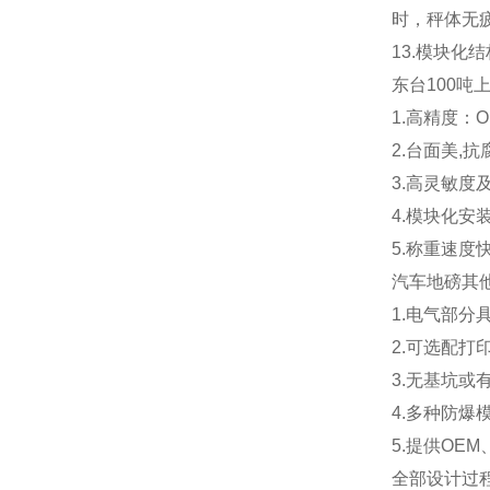
时，秤体无
13.
模块化结
东台100吨
1.高精度：OIM
2.
台面美,抗
3.
高灵敏度
4.
模块化安装
5.
称重速度
汽车地磅其
1.电气部分
2.可选配打
3.无基坑
4.多种防爆
5.提供OEM
全部设计过