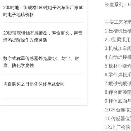
长度系列：6m
200吨地上衡规格180吨电子汽车衡厂家60
吨电子地磅价格
主要工艺流
1.
压槽机压
20键薄膜轻触有感键盘，寿命更长，声音
2.U
型梁采用
蜂鸣提醒操作方便灵活
3.
机械加车
4.
自动焊接
数字式称重传感器外壳,防水、防尘、耐
磨、防化学腐蚀
5.
板材中缝
6.
零件焊接
7.
喷砂机喷
均自购买之日起凭保修单及合同
8.
秤台面漆
9.
秤体底面
10.
秤台连接
11.
传感器位
12.
出厂检验