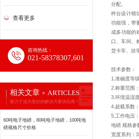
分配。
秤台设计模
查看更多
功能强，带
成多功能的
口、车间、
咨询热线：
货卡车、挂
021-58378307,601
技术参数：
1.
准确度等级：O
2.称重范围：1
相关文章
ARTICLES
3.
环境温湿度：-
致力于成为更好的解决方案供应商！
4.
超载系数：1
5.
工作电压：2
60吨电子地磅，80吨电子地磅，100吨地
地磅 规格参
磅规格尺寸价格
宽度系列：3m 