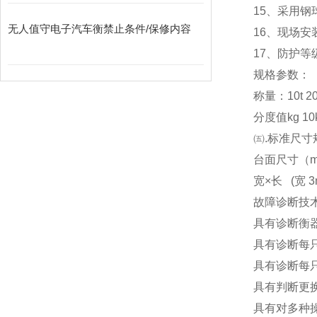
15
、采用钢
无人值守电子汽车衡禁止条件/保修内容
16
、现场安
17
、防护等级
规格参数：
称量：10t 20t 3
分度值kg 10kg
㈤.标准尺寸
台面尺寸（m） 3x
宽×长 (宽 3m
故障诊断技
具有诊断衡
具有诊断每
具有诊断每
具有判断更
具有对多种