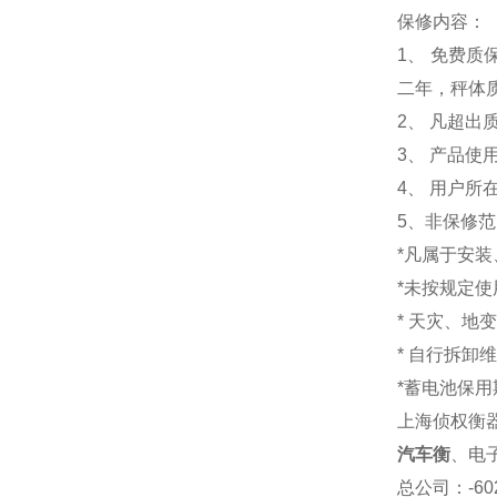
保修内容：
1
、 免费质
二年，秤体
2、 凡超
3、 产品
4、 用户
5、非保修
*凡属于安
*未按规定
* 天灾、地
* 自行拆卸
*蓄电池保用
上海侦权衡
汽车衡
、电
总公司
：-6