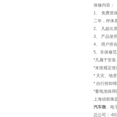
保修内容：
1
、 免费质
二年，秤体
2、 凡超
3、 产品
4、 用户
5、非保修
*凡属于安
*未按规定
* 天灾、地
* 自行拆卸
*蓄电池保用
上海侦权衡
汽车衡
、电
总公司
：-6