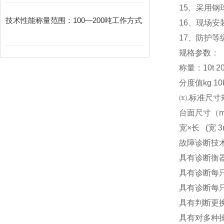
15
、采用钢
技术性能称量范围：100—200吨工作方式
16
、现场安
17
、防护等级
规格参数：
称量：10t 20t 3
分度值kg 10kg
㈤.标准尺寸
台面尺寸（m） 3x
宽×长 (宽 3m
故障诊断技
具有诊断衡
具有诊断每
具有诊断每
具有判断更
具有对多种