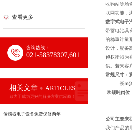
收购站等场
联网功能，
查看更多
数字式
电子
带蓄电池具
的稳重计量
咨询热线：
设计，配备
021-58378307,601
侦权衡器为
供。若果客
常规尺寸：宽
长m(
相关文章
ARTICLES
常规吨(t)位
致力于成为更好的解决方案供应商！
传感器电子设备免费保修两年
公司主要来
我们产品的