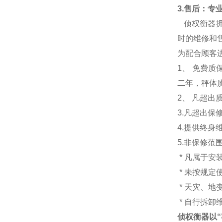
3.
售后：专业
侦权衡器
时的维修和售
为配合顾客
1
、 免费质
二年，秤体
2、 凡超
3.
凡超出保
4.
提供终身
5.
非保修范
*
凡属于安
*
未按规定
*
天灾、地
*
自行拆卸
侦权衡器以“