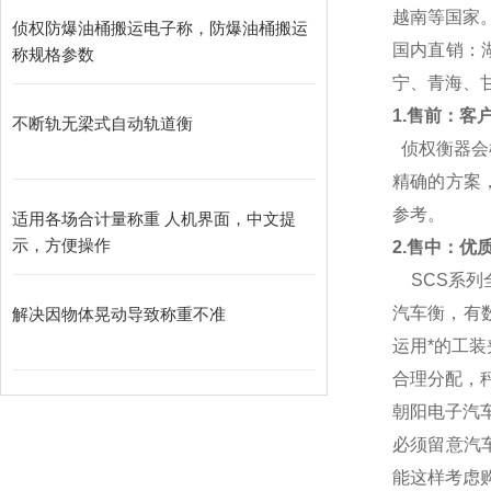
越南等国家
侦权防爆油桶搬运电子称，防爆油桶搬运
国内直销：
称规格参数
宁、青海、
1.
售前：客户
不断轨无梁式自动轨道衡
侦权衡器会
精确的方案
参考。
适用各场合计量称重 人机界面，中文提
示，方便操作
2.
售中：优质的
SCS
系列
汽车衡，有
解决因物体晃动导致称重不准
运用*的工
合理分配，
朝阳电子汽车衡
必须留意汽
能这样考虑