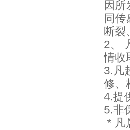
因所
同传
断裂
2、
情收
3.
凡
修、
4.
提
5.
非
*
凡