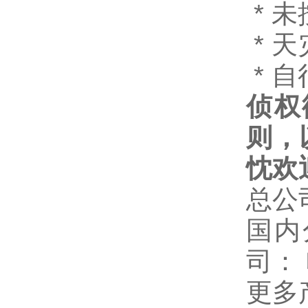
*
未
*
天
*
自
侦权
则，
忱欢
总公
国内
司：
更多