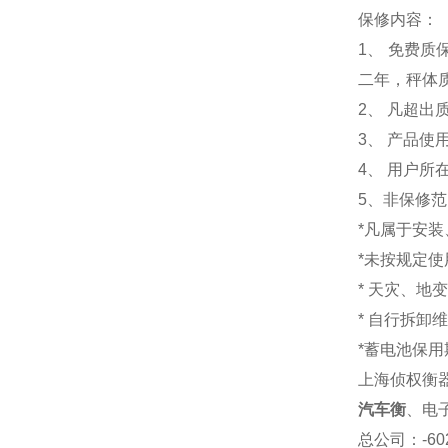
保修内容：
1
、 免费质
二年，秤体
2、 凡超
3、 产品
4、 用户
5、非保修
*凡属于安
*未按规定
* 天灾、地
* 自行拆卸
*蓄电池保用
上海侦权衡
汽车衡
、电
总公司
：-6