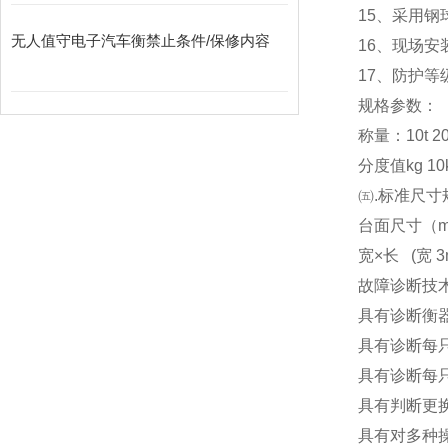
15
、采用钢
无人值守电子汽车衡禁止条件/保修内容
16
、现场安
17
、防护等级
规格参数：
称量：10t 20t 3
分度值kg 10kg
㈤.标准尺寸
台面尺寸（m） 3x
宽×长 (宽 3m
故障诊断技
具有诊断衡
具有诊断每
具有诊断每
具有判断更
具有对多种