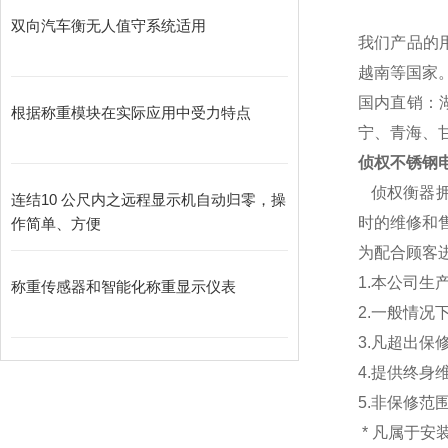
双向汽车衡无人值守系统适用
我们产品的
越南等国家
国内直销：
根据称重模块在实际应用中受力特点
宁、青海、
侦权不锈钢
侦权衡器
连结10 公尺内之远程显示机自动归零，操
时的维修和售
作简单、方便
为配合顾客
1.本公司生
称重传感器和智能化称重显示仪表
2.一般情
3.凡超出
4.提供终身
5.非保修范
* 凡属于