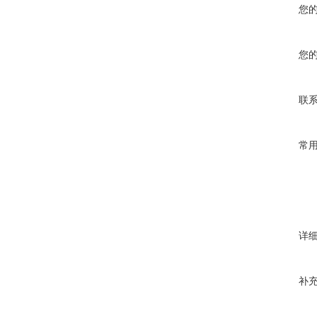
您
您
联
常
详
补