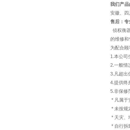
我们产品
安徽、四
售后：专业
侦权衡
的维修和
为配合顾
1.本公
2.一般
3.凡超
4.提供
5.非保
* 凡属
* 未按
* 天灾
* 自行