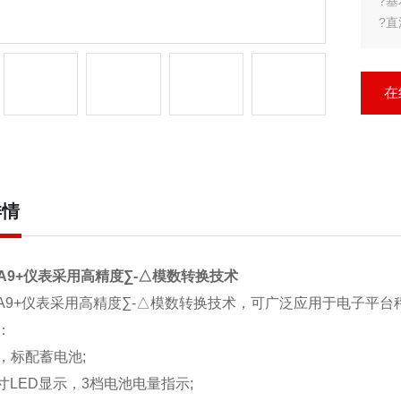
?
?直
7位
零
具
在
详情
0-A9+仪表采用高精度∑-△模数转换技术
A9+
仪表采用高精度∑-△模数转换技术，可广泛应用于电子平台
：
，标配蓄电池;
英寸LED显示，3档电池电量指示;