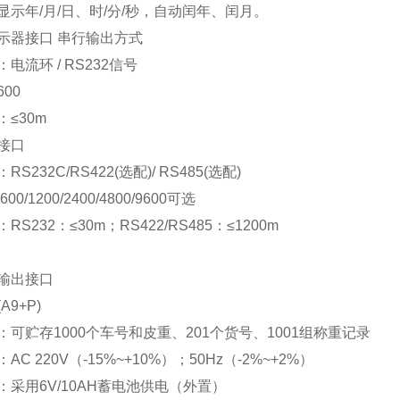
显示年/月/日、时/分/秒，自动闰年、闰月。
示器接口 串行输出方式
电流环 / RS232信号
00
≤30m
接口
S232C/RS422(选配)/ RS485(选配)
0/1200/2400/4800/9600可选
S232：≤30m；RS422/RS485：≤1200m
输出接口
A9+P)
：可贮存1000个车号和皮重、201个货号、1001组称重记录
C 220V（-15%~+10%）；50Hz（-2%~+2%）
：采用6V/10AH蓄电池供电（外置）