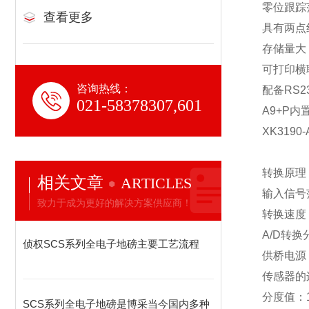
零位跟踪
查看更多
具有两点
存储量大，
可打印横
咨询热线：
配备RS
021-58378307,601
A9+P内
XK319
转换原理：
相关文章
ARTICLES
输入信号范
致力于成为更好的解决方案供应商！
转换速度：
A/D转换
侦权SCS系列全电子地磅主要工艺流程
供桥电源：
传感器的
分度值：1/2
SCS系列全电子地磅是博采当今国内多种