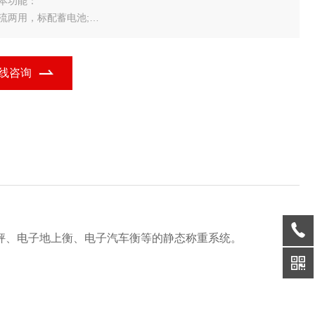
基本功能：
流两用，标配蓄电池;
0.8英寸LED显示，3档电池电量指示;
位跟踪范围、置零（开机/手动）范围可分别设置;
有两点线性修正功能，两种补
线咨询
秤、电子地上衡、电子汽车衡等的静态称重系统。