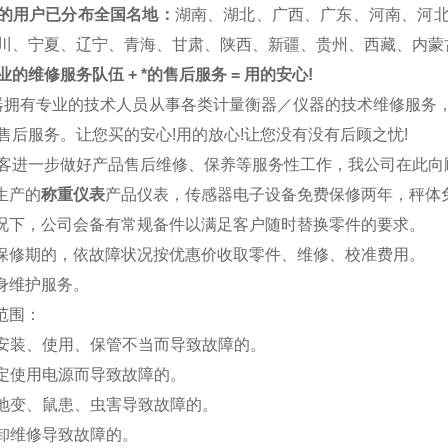
的用户已分布全国名地：
湖南、湖北、广西、广东、河南、河
川、宁夏、辽宁、青海、甘肃、陕西、新疆、贵州、西藏、内蒙
的维修服务队伍 + *的售后服务 = 用的安心!
器拥有专业的技术人员从事各类计量衡器／仪器的技术维修服务
售后服务。让您买的安心!用的放心!让您没有没有后顾之忧!
客进一步做好产品售后维修、保养等服务性工作，我公司在此向
司生产的
称重仪表
产品仪表，传感器电子设备免费保修两年，秤体
情况下，公司会备有常规备件以满足客户随时替换零件的要求。
出保修期的，依故障状况按优惠价收取零件、维修、校准费用。
终身维护服务。
修范围：
于安装、使用、保管不当而导致故障的。
规定使用电源而导致故障的。
、地变、鼠患、虫害导致故障的。
拆卸维修导致故障的。