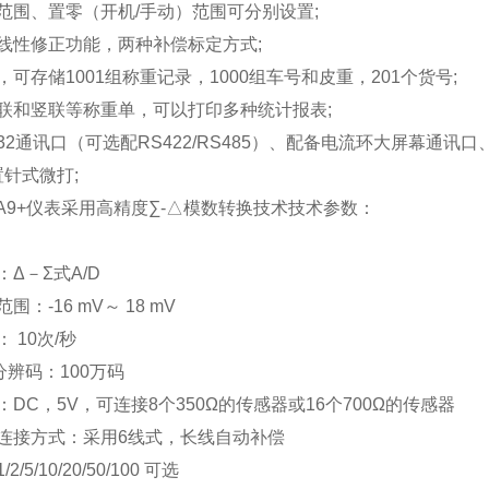
范围、置零（开机/手动）范围可分别设置;
线性修正功能，两种补偿标定方式;
可存储1001组称重记录，1000组车号和皮重，201个货号;
联和竖联等称重单，可以打印多种统计报表;
232通讯口（可选配RS422/RS485）、配备电流环大屏幕通
置针式微打;
0-A9+仪表采用高精度∑-△模数转换技术
技术参数：
Δ－Σ式A/D
围：-16 mV～ 18 mV
 10次/秒
分辨码：100万码
DC，5V，可连接8个350Ω的传感器或16个700Ω的传感器
连接方式：采用6线式，长线自动补偿
/5/10/20/50/100 可选