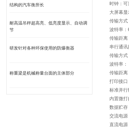
时钟：可
结构的汽车衡所长
大屏幕显
传输方式：
耐高温吊秤超高亮、低亮度显示、自动调
波特率：6
节
传输距离：
串行通讯
研发针对各种环保使用的防爆衡器
传输方式：R
波特率： 60
传输距离：R
称重梁是机械称量台面的主体部分
打印接口
标准并行
内置微打(
数据贮存
交流电源：A
直流电源