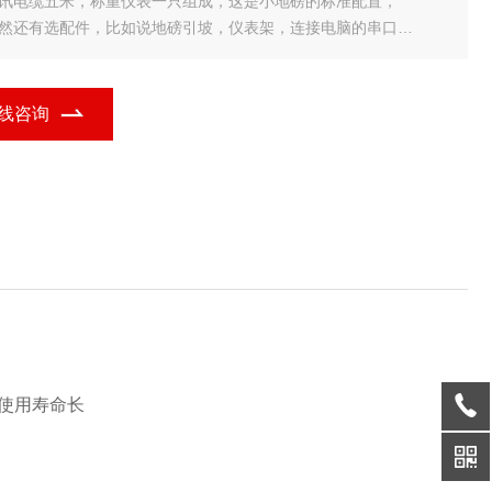
 通讯电缆五米，称重仪表一只组成，这是小地磅的标准配置，
 当然还有选配件，比如说地磅引坡，仪表架，连接电脑的串口
 （如：RS235接口，RS485接口等），带打印的仪表，称重软件等。
、电子小地磅的特点：
 毛重、净重、皮重显示
线咨询
自动
使用寿命长