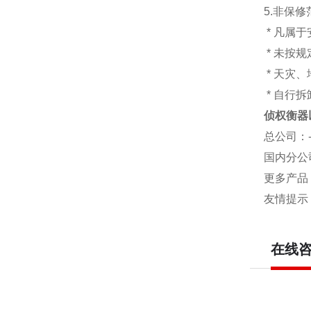
5.非保
* 凡属
* 未按
* 天灾
* 自行
侦权衡器
总公司
：
国内分公
更多产品
友情提示
在线