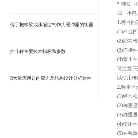
*
吨位（t）
四、小
电
1.秤台的
优于把橡胶或压缩空气作为缓冲器的衡器
(1)秤
(2)经
(3)连
抓斗秤主要技术指标和参数
(4)禁
请注意下
以使用传
大量应用进的应力及结构设计分析软件
2.称重
(1)经
(2)称
(3)称
(4)使
(5)在