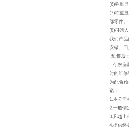
(6)称
(7)称
部零件。
(8)司
我们产品
安徽、四
五.
售后：
侦权衡
时的维修
为配合顾
诺
：
1.本公
2.一般
3.凡超
4.提供