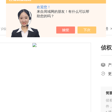
欢迎您！
来自局域网的朋友！有什么可以帮
助您的吗？
我的位置：
首页
>
产品中心
>
全电子地磅
/ PRODUCTS
侦权
产
更
简
侦
件