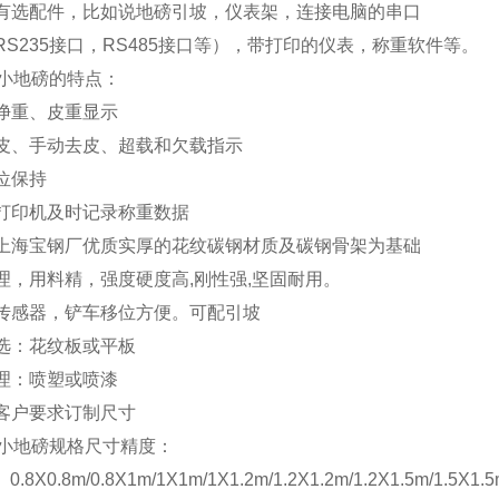
还有选配件，比如说地磅引坡，仪表架，连接电脑的串口
：RS235接口，RS485接口等），带打印的仪表，称重软件等。
小地磅的特点：
、净重、皮重显示
去皮、手动去皮、超载和欠载指示
零位保持
置打印机及时记录称重数据
以上海宝钢厂优质实厚的花纹碳钢材质及碳钢骨架为基础
合理，用料精，强度硬度高,刚性强,坚固耐用。
度传感器，铲车移位方便。可配引坡
可选：花纹板或平板
处理：喷塑或喷漆
据客户要求订制尺寸
小地磅规格尺寸精度：
8X0.8m/0.8X1m/1X1m/1X1.2m/1.2X1.2m/1.2X1.5m/1.5X1.5m