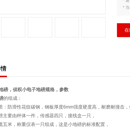
*
*
*
二
*
在
* 
详情
地磅，侦权小电子地磅规格，参数
磅
的组成：
质：防滑性花纹碳钢，钢板厚度6mm强度硬度高，耐磨耐撞击，
磅主要由秤体一件，传感器四只，接线盒一只，
电缆五米，称重仪表一只组成，这是小地磅的标准配置，