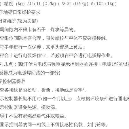
精度（kg）/0.5-1t（0.2kg ）/2-3t（0.5kg）/5-10t（1kg）
子地磅
日常维护要求
日常维护(较为关键)
台四周间隙内不得卡有石子，煤块等异物。
常检查限位间隙是否合理，限位螺栓与秤体不应碰撞接触。
接件每半年进行一次保养，支承头部涂上黄油。
止在秤台上进行电弧焊作业，若必须在秤台进行电弧焊作业。
列几点：(断开信号电缆与称重显示控制器的连接；电弧焊的地
感器成为电弧焊回路的一部分)
显示控制器保养
常检查各接线是否松动，折断，接地线是否牢*。
重显示控制器长期不用时(如一个月以上)，应根据环境条件进行通
重显示控制器避免热源、振动源。
用环境中不应有易燃易爆气体或粉尘。
称重显示控制器的同一相线上不得接感性负载，如门铃等。