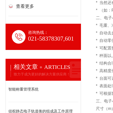
* 当然
查看更多
* （如
二、电子
* 毛重
咨询热线：
* 自动
021-58378307,601
* 自动
* 可配
* 秤面
* 结构
相关文章
ARTICLES
* 高精
致力于成为更好的解决方案供应商！
* 台面
* 表面
智能称重管理系统
* 可根
三、电子
尺寸（m）0.
侦权静态电子轨道衡的组成及工作原理