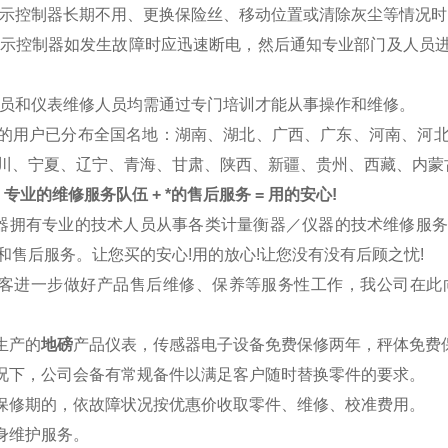
重显示控制器长期不用、更换保险丝、移动位置或清除灰尘等情况
重显示控制器如发生故障时应迅速断电，然后通知专业部门及人员
磅人员和仪表维修人员均需通过专门培训才能从事操作和维修。
的用户已分布全国名地
：湖南、湖北、广西、广东、河南、河
川、宁夏、辽宁、青海、甘肃、陕西、新疆、贵州、西藏、内蒙
专业的维修服务队伍 + *的售后服务 = 用的安心!
器拥有专业的技术人员从事各类计量衡器／仪器的技术维修服
和售后服务。让您买的安心!用的放心!让您没有没有后顾之忧!
客进一步做好产品售后维修、保养等服务性工作，我公司在此
司生产的
地磅
产品仪表，传感器电子设备免费保修两年，秤体免费
情况下，公司会备有常规备件以满足客户随时替换零件的要求。
出保修期的，依故障状况按优惠价收取零件、维修、校准费用。
终身维护服务。