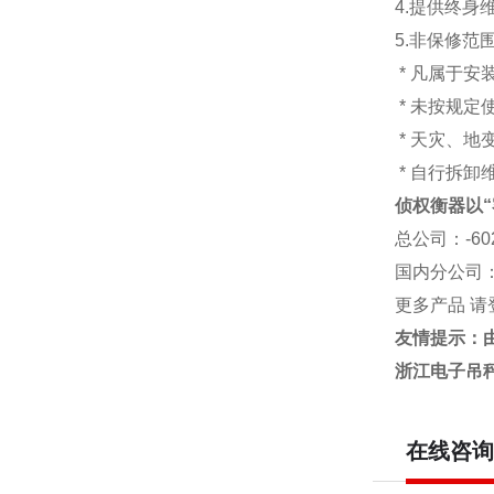
4.提供终身
5.非保修范
* 凡属于
* 未按规定
* 天灾、
* 自行拆卸
侦权衡器以“
总公司
：-6
国内分公司
更多产品 请
友情提示：
浙江电子吊
在线咨询