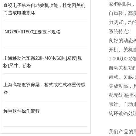
家4项机构，
直视电子吊秤自动关机功能，杜绝因关机
而造成电池损坏
自重轻，高
力测试，均通
系统特点:
IND780和T800主要技术规格
良好的动态
开机、关机
上海移动汽车衡20吨/40吨/60吨|精度|规
1,000,000
的
格|尺寸、价格
自动关机功
超载、欠载
上海高精度双剪梁，桥式或柱式称重传感
集成度高，
器
配无线遥控
累计、自动
称重软件操作流程
钩环镀铬处
我们产品的