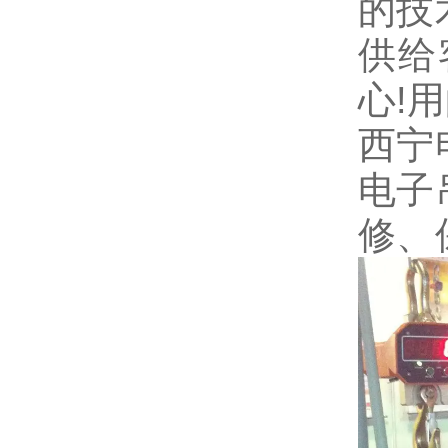
的技
供给
心!
西宁
电子
修、