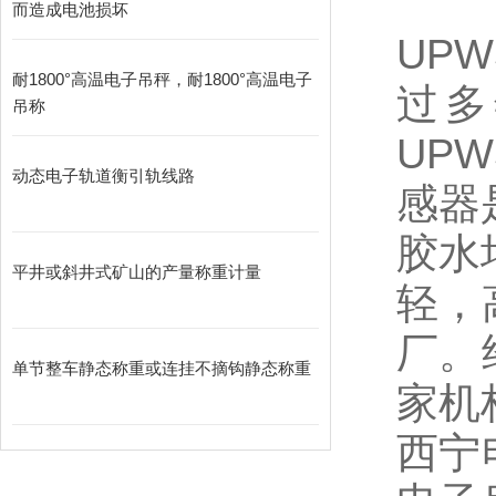
而造成电池损坏
UPW
耐1800°高温电子吊秤，耐1800°高温电子
过多
吊称
UPW
动态电子轨道衡引轨线路
感器是
胶水
平井或斜井式矿山的产量称重计量
轻，
厂。
单节整车静态称重或连挂不摘钩静态称重
家机
西宁