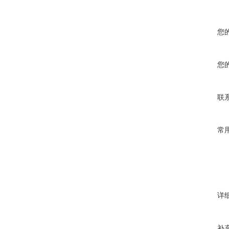
您
您
联
常
详
补