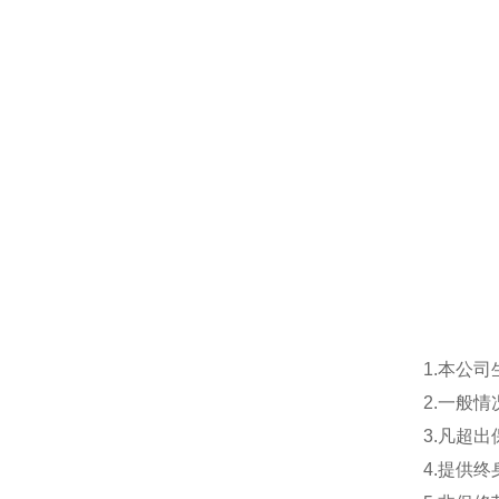
1.本公
2.一般
3.凡超
4.提供