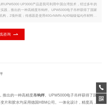
00 UP3000产品是我司利用中国台湾技术，经过多年的
发实践，推出的一种高精度吊钩秤。UPW5000电子吊秤获得了国家
机构，2项外观；传感器是使用40GrNiMN-A(40镉镍锰A)作材料，
变片和胶水均采用德国HBM公司。一体化设计，精度高，自重轻，
度低，稳定时间快5－8秒即可稳定，是交易，工厂。
线咨询
秤
，推出的一种高精度
吊钩秤
。UPW5000
电子吊秤
获得了国
材料，应变片和胶水均采用德国HBM公司。一体化设计，精度高，