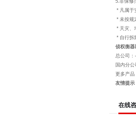
5.非保
* 凡属
* 未按
* 天灾
* 自行
侦权衡器
总公司
：
国内分公
更多产品
友情提示
在线