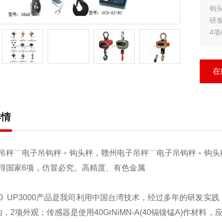
钩头秤UPW50
研
4项
应
高
在
详情
吊秤﹋电子吊钩秤﹢钩头秤，赣州电子吊秤﹋电子吊钩秤﹢钩头
得国家6项，仿冒必究。高精度、有色金属
00
UP3000
产品是我司利用中国台湾技术，经过多年的研发实践
构，2项外观；传感器是使用40GrNiMN-A(40镉镍锰A)作