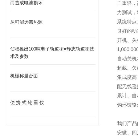
而造成电池损坏
自重轻，
力测试，
系统特点:
尽可能远离热源
良好的动
开机、关
侦权推出100吨电子轨道衡=静态轨道衡技
1,000,00
术及参数
自动关机
超载、欠
机械称量台面
集成度高
配无线遥
累计、自
便 携 式 轮 重 仪
钩环镀铬
我们产品
安徽、四