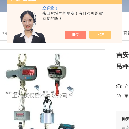
欢迎您！
来自局域网的朋友！有什么可以帮
助您的吗？
我的位置：
首页
>
产品中心
>
电子吊秤
>
直
/ PRODUCTS
吉安
吊秤
产
更
简
吉