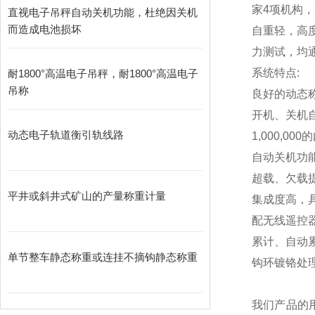
家4项机构，
直视电子吊秤自动关机功能，杜绝因关机
而造成电池损坏
自重轻，高
力测试，均通
系统特点:
耐1800°高温电子吊秤，耐1800°高温电子
吊称
良好的动态
开机、关机
动态电子轨道衡引轨线路
1,000,000
的
自动关机功
超载、欠载
平井或斜井式矿山的产量称重计量
集成度高，
配无线遥控
累计、自动
单节整车静态称重或连挂不摘钩静态称重
钩环镀铬处
我们产品的