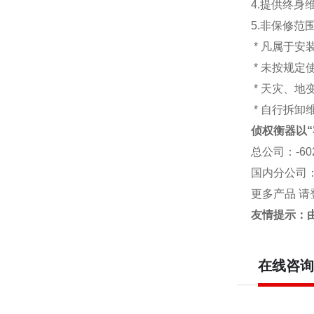
4.提供终身
5.非保修范
* 凡属于
* 未按规定
* 天灾、
* 自行拆卸
侦权衡器以“
总公司
：-6
国内分公司
更多产品 请
友情提示：
在线咨询