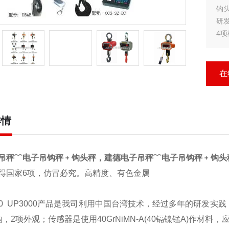
钩头秤UPW50
研
4项
应
高
在
详情
吊秤﹋电子吊钩秤﹢钩头秤，建德电子吊秤﹋电子吊钩秤﹢钩头
得国家6项，仿冒必究。高精度、有色金属
00
UP3000
产品是我司利用中国台湾技术，经过多年的研发实践
构，2项外观；传感器是使用40GrNiMN-A(40镉镍锰A)作