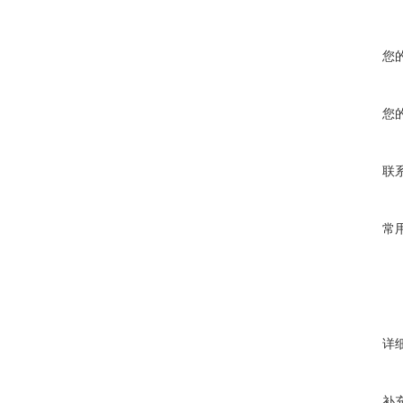
您
您
联
常
详
补