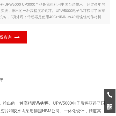
00 UP3000产品是我司利用中国台湾技术，经过多年的
发实践，推出的一种高精度吊钩秤。UPW5000电子吊秤获得了国家
机构，2项外观；传感器是使用40GrNiMN-A(40镉镍锰A)作材料，
变片和胶水均采用德国HBM公司。一体化设计，精度高，自重轻，
度低，稳定时间快5－8秒即可稳定，是交易，工厂。
线咨询
秤
，推出的一种高精度
吊钩秤
。UPW5000
电子吊秤
获得了国
材料，应变片和胶水均采用德国HBM公司。一体化设计，精度高，