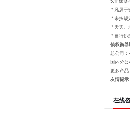
5.非保
* 凡属
* 未按
* 天灾
* 自行
侦权衡器
总公司
：
国内分公
更多产品
友情提示
在线