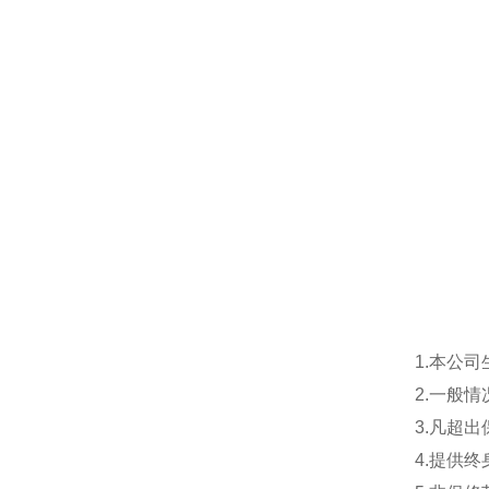
1.本公
2.一般
3.凡超
4.提供