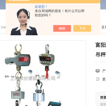
欢迎您！
来自局域网的朋友！有什么可以帮
助您的吗？
我的位置：
首页
>
产品中心
>
电子吊秤
>
直
/ PRODUCTS
富阳
吊秤
产
更
简
富