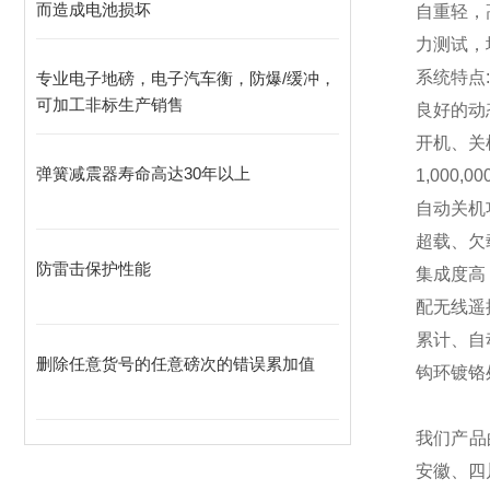
而造成电池损坏
自重轻，
力测试，
系统特点:
专业电子地磅，电子汽车衡，防爆/缓冲，
可加工非标生产销售
良好的动
开机、关
弹簧减震器寿命高达30年以上
1,000,00
自动关机
超载、欠
防雷击保护性能
集成度高
配无线遥
累计、自
删除任意货号的任意磅次的错误累加值
钩环镀铬
我们产品
安徽、四