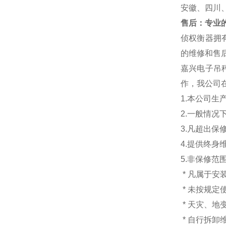
安徽、四川
售后：专业的
侦权衡器拥
的维修和售后
嘉兴电子吊
作，我公司
1.本公司生
2.一般情
3.凡超出
4.提供终身
5.非保修范
* 凡属于
* 未按规定
* 天灾、
* 自行拆卸