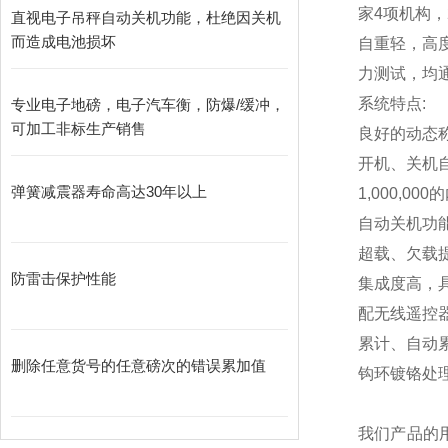
家4项机构，
直视电子吊秤自动关机功能，杜绝因关机
而造成电池损坏
自重轻，高
力测试，均通
系统特点:
专业电子地磅，电子汽车衡，防爆/缓冲，
可加工非标生产销售
良好的动态
开机、关机
弹簧减震器寿命高达30年以上
1,000,000
的
自动关机功
超载、欠载
防雷击保护性能
集成度高，
配无线遥控
累计、自动
删除任意货号的任意磅次的错误累加值
钩环镀铬处
我们产品的