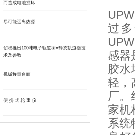
而造成电池损坏
UPW
尽可能远离热源
过多
UPW
侦权推出100吨电子轨道衡=静态轨道衡技
感器是
术及参数
胶水
机械称量台面
轻，
厂。
便 携 式 轮 重 仪
家机
系统