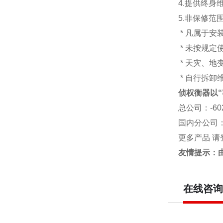
4.提供终身
5.非保修范
* 凡属于
* 未按规定
* 天灾、
* 自行拆卸
侦权衡器以“
总公司
：-6
国内分公司
更多产品 请
友情提示：
在线咨询