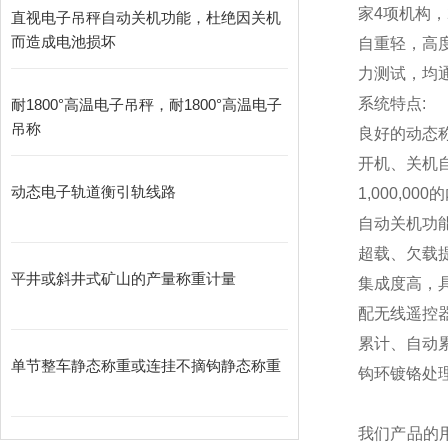
家4项机构，
直视电子吊秤自动关机功能，杜绝因关机
而造成电池损坏
自重轻，高
力测试，均通
系统特点:
耐1800°高温电子吊秤，耐1800°高温电子
吊称
良好的动态
开机、关机
动态电子轨道衡引轨线路
1,000,000
的
自动关机功
超载、欠载
平井或斜井式矿山的产量称重计量
集成度高，
配无线遥控
累计、自动
单节整车静态称重或连挂不摘钩静态称重
钩环镀铬处
我们产品的